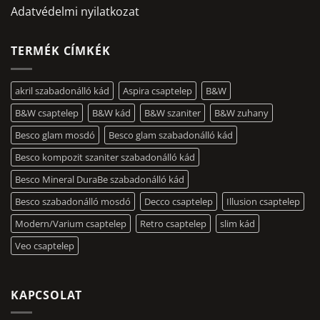
Adatvédelmi nyilatkozat
TERMÉK CÍMKÉK
akril szabadonálló kád
Aspira csaptelep
B&W
B&W csaptelep
B&W kád
B&W szaniter
B&W zuhany
Besco glam mosdó
Besco glam szabadonálló kád
Besco kompozit szaniter szabadonálló kád
Besco Mineral DuraBe szabadonálló kád
Besco szabadonálló mosdó
Decco csaptelep
Illusion csaptelep
Modern/Varium csaptelep
Retro csaptelep
slim kád
Veo csaptelep
KAPCSOLAT