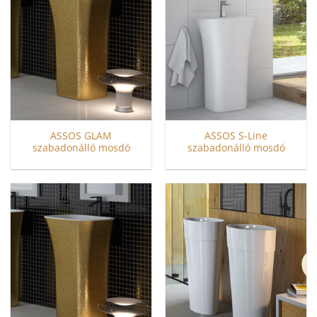
ASSOS GLAM
ASSOS S-Line
szabadonálló mosdó
szabadonálló mosdó