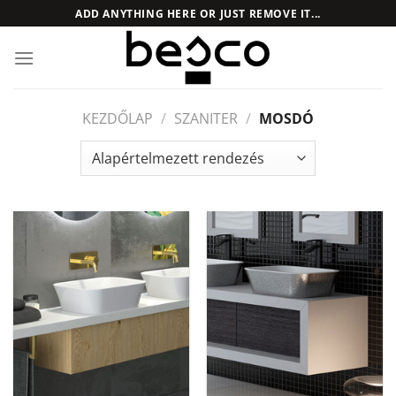
Skip
ADD ANYTHING HERE OR JUST REMOVE IT...
to
content
KEZDŐLAP
/
SZANITER
/
MOSDÓ