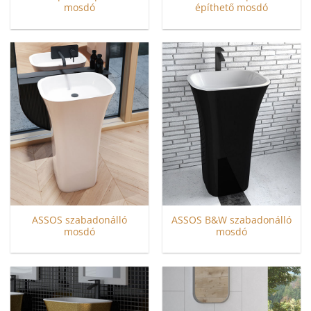
mosdó
építhető mosdó
ASSOS szabadonálló
ASSOS B&W szabadonálló
mosdó
mosdó