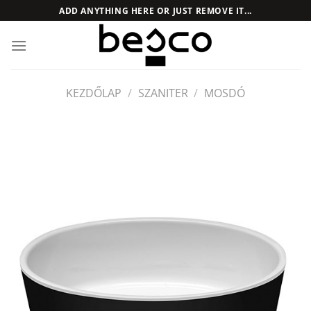
Skip
ADD ANYTHING HERE OR JUST REMOVE IT...
to
content
KEZDŐLAP
/
SZANITER
/
MOSDÓ