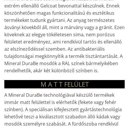
extrém ellenálló Gelcoat bevonattal készülnek. Ennek
köszönhetően magas funkcionalitású és esztétikus
termékeket tudunk gyártani. Az anyag természetes
ásványi kövekből áll, mint a márvány vagy a gránit. Ezen
köveknek az elegye tökéletesen sima, nem porózus
felületet eredményez, ami rendkívül tartós és ellenálló
az elszíneződéssel szemben. Az antibakteriális
tulajdonságai megkönnyítik a termék tisztántartását. A
Mineral DuraBe mosdók a RAL színek bármelyikében
rendelhetők, akár két különböző színben is.
M A T T
FELÜLET
A Mineral DuraBe technológiával készülő termékek
immár matt felülettel is elérhetők (fekete vagy fehér
színben). A speciálisan kifejlesztett gyártástechnológia
lehetővé teszi a kiválasztott szabadon álló kádak vagy
mosdók személyre szabását. A fürdőszoba rendkívül