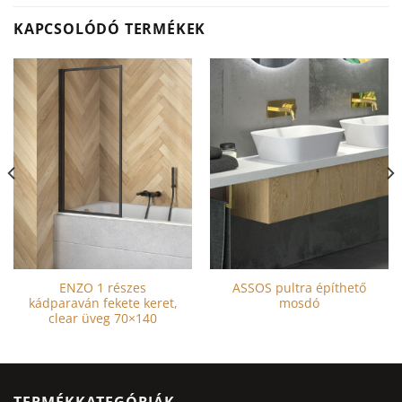
KAPCSOLÓDÓ TERMÉKEK
ENZO 1 részes
ASSOS pultra építhető
kádparaván fekete keret,
mosdó
clear üveg 70×140