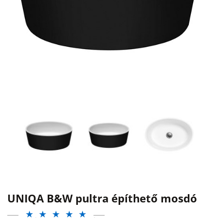
UNIQA B&W pultra építhető mosdó