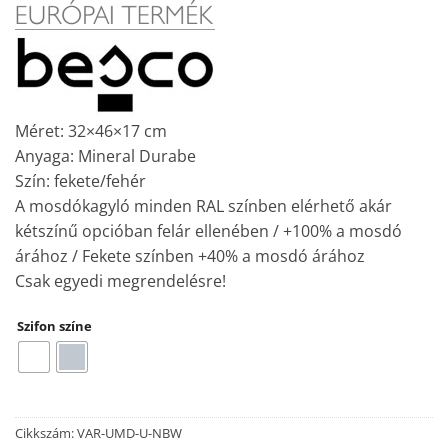
Méret: 32×46×17 cm
Anyaga: Mineral Durabe
Szín: fekete/fehér
A mosdókagyló minden RAL színben elérhető akár
kétszínű opcióban felár ellenében / +100% a mosdó
árához / Fekete színben +40% a mosdó árához
Csak egyedi megrendelésre!
Szifon színe
Cikkszám:
VAR-UMD-U-NBW