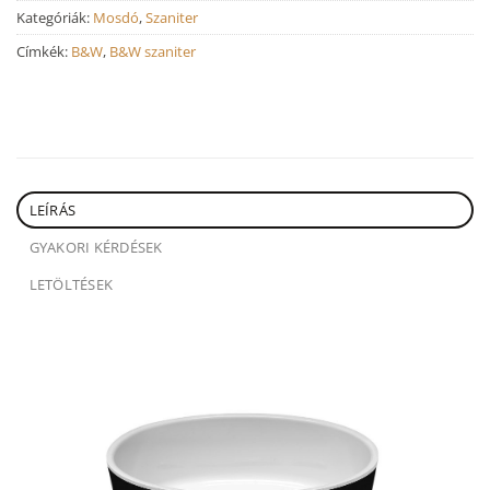
Kategóriák:
Mosdó
,
Szaniter
Címkék:
B&W
,
B&W szaniter
LEÍRÁS
GYAKORI KÉRDÉSEK
LETÖLTÉSEK