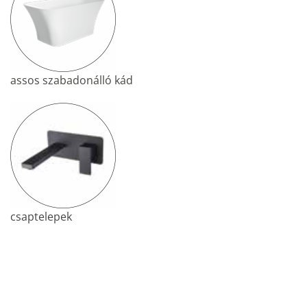
assos szabadonálló kád
csaptelepek