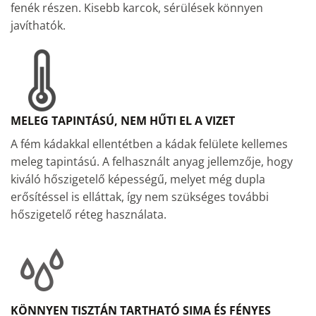
fenék részen. Kisebb karcok, sérülések könnyen
javíthatók.
MELEG TAPINTÁSÚ, NEM HŰTI EL A VIZET
A fém kádakkal ellentétben a kádak felülete kellemes
meleg tapintású. A felhasznált anyag jellemzője, hogy
kiváló hőszigetelő képességű, melyet még dupla
erősítéssel is elláttak, így nem szükséges további
hőszigetelő réteg használata.
KÖNNYEN TISZTÁN TARTHATÓ SIMA ÉS FÉNYES