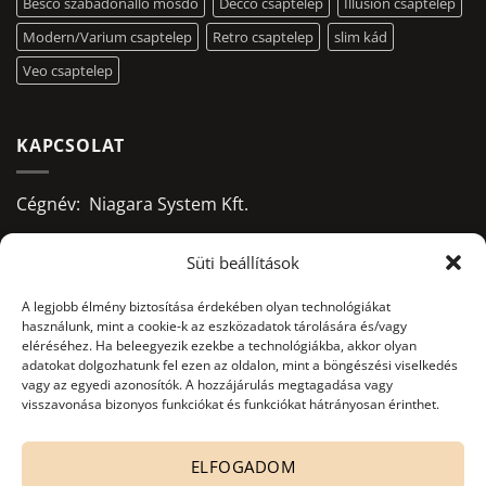
Besco szabadonálló mosdó
Decco csaptelep
Illusion csaptelep
Modern/Varium csaptelep
Retro csaptelep
slim kád
Veo csaptelep
KAPCSOLAT
Cégnév: Niagara System Kft.
Adószám: 13156668-2-09
Süti beállítások
Bankszámlaszám:
A legjobb élmény biztosítása érdekében olyan technológiákat
használunk, mint a cookie-k az eszközadatok tárolására és/vagy
10403428-50526956-71541002
eléréséhez. Ha beleegyezik ezekbe a technológiákba, akkor olyan
adatokat dolgozhatunk fel ezen az oldalon, mint a böngészési viselkedés
Adatkezelés nyilvántartási száma:
vagy az egyedi azonosítók. A hozzájárulás megtagadása vagy
visszavonása bizonyos funkciókat és funkciókat hátrányosan érinthet.
NAIH-82806/2015.
office@niagarasystem.hu
ELFOGADOM
+36 52 535 712