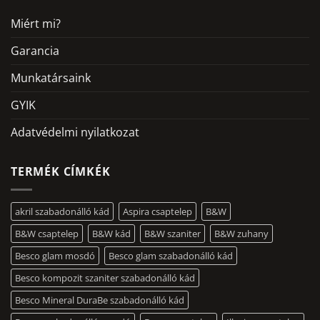
Miért mi?
Garancia
Munkatársaink
GYIK
Adatvédelmi nyilatkozat
TERMÉK CÍMKÉK
akril szabadonálló kád
Aspira csaptelep
B&W
B&W csaptelep
B&W kád
B&W szaniter
B&W zuhany
Besco glam mosdó
Besco glam szabadonálló kád
Besco kompozit szaniter szabadonálló kád
Besco Mineral DuraBe szabadonálló kád