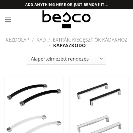
Skip
ADD ANYTHING HERE OR JUST REMOVE IT...
to
content
KEZDŐLAP
/
KÁD
/
EXTRÁK, KIEGÉSZÍTŐK KÁDAKHOZ
/
KAPASZKODÓ