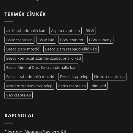
TERMÉK CÍMKÉK
akril szabadonálló kád
Aspira csaptelep
B&W
B&W csaptelep
B&W kád
B&W szaniter
B&W zuhany
Besco glam mosdó
Besco glam szabadonálló kád
Besco kompozit szaniter szabadonálló kád
Besco Mineral DuraBe szabadonálló kád
Besco szabadonálló mosdó
Decco csaptelep
Illusion csaptelep
Modern/Varium csaptelep
Retro csaptelep
slim kád
Veo csaptelep
KAPCSOLAT
Cégnév: Niagara System Kft.