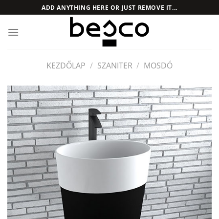
Skip
ADD ANYTHING HERE OR JUST REMOVE IT...
to
content
KEZDŐLAP
/
SZANITER
/
MOSDÓ