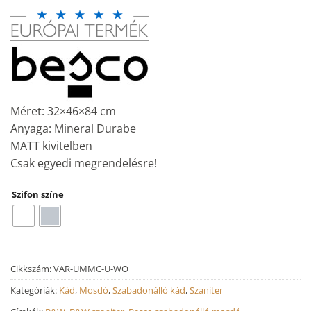
Méret: 32×46×84 cm
Anyaga: Mineral Durabe
MATT kivitelben
Csak egyedi megrendelésre!
Szifon színe
Cikkszám:
VAR-UMMC-U-WO
Kategóriák:
Kád
,
Mosdó
,
Szabadonálló kád
,
Szaniter