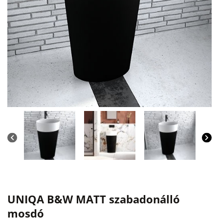
UNIQA B&W MATT szabadonálló
mosdó