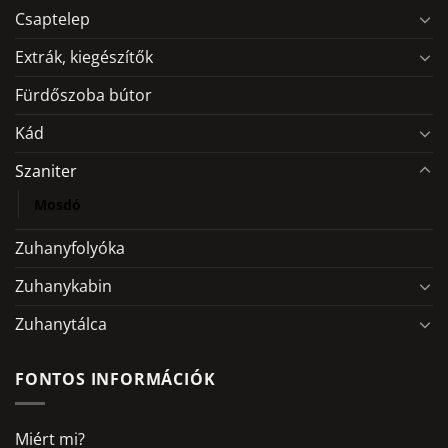
A
A
Csaptelep
változatok
változatok
a
a
Extrák, kiegészítők
termékoldalon
termékoldalon
Fürdőszoba bútor
választhatók
választhatók
ki
ki
Kád
Szaniter
Mosdó
Zuhanyfolyóka
Zuhanykabin
Zuhanytálca
FONTOS INFORMÁCIÓK
Miért mi?