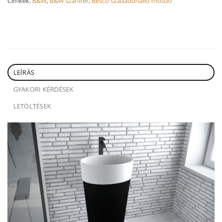
Címkék:
B&W
,
B&W szaniter
,
Besco szabadonálló mosdó
LEÍRÁS
GYAKORI KÉRDÉSEK
LETÖLTÉSEK