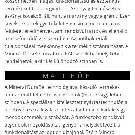
köszönhetően magas funkcionalitású és esztétikus
termékeket tudunk gyártani. Az anyag természetes
ásványi kövekből áll, mint a márvány vagy a gránit. Ezen
köveknek az elegye tökéletesen sima, nem porózus
felületet eredményez, ami rendkívül tartós és ellenálló
az elszíneződéssel szemben. Az antibakteriális
tulajdonságai megkönnyítik a termék tisztántartását. A
Mineral DuraBe mosdók a RAL színek bármelyikében
rendelhetők, akár két különböző színben is.
M A T T
FELÜLET
A Mineral DuraBe technológiával készülő termékek
immár matt felülettel is elérhetők (fekete vagy fehér
színben). A speciálisan kifejlesztett gyártástechnológia
lehetővé teszi a kiválasztott szabadon álló kádak vagy
mosdók személyre szabását. A fürdőszoba rendkívül
átgondolt megoldásokat igényel, amelyek ötvözik a
funkcionalitást az időtlen dizájnnal. Ezért Mineral