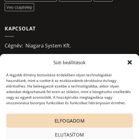
Veo csaptelep
KAPCSOLAT
Cégnév: Niagara System Kft.
Adószám: 13156668-2-09
Süti beállítások
Bankszámlaszám:
A legjobb élmény biztosítása érdekében olyan technológiákat
használunk, mint a cookie-k az eszközadatok tárolására és/vagy
10403428-50526956-71541002
eléréséhez. Ha beleegyezik ezekbe a technológiákba, akkor olyan
adatokat dolgozhatunk fel ezen az oldalon, mint a böngészési viselkedés
Adatkezelés nyilvántartási száma:
vagy az egyedi azonosítók. A hozzájárulás megtagadása vagy
NAIH-82806/2015.
visszavonása bizonyos funkciókat és funkciókat hátrányosan érinthet.
office@niagarasystem.hu
ELFOGADOM
+36 52 535 712
+36 70 940 2907
ELUTASÍTOM