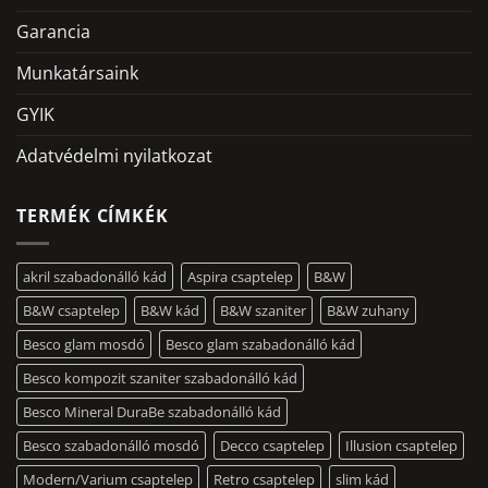
Garancia
Munkatársaink
GYIK
Adatvédelmi nyilatkozat
TERMÉK CÍMKÉK
akril szabadonálló kád
Aspira csaptelep
B&W
B&W csaptelep
B&W kád
B&W szaniter
B&W zuhany
Besco glam mosdó
Besco glam szabadonálló kád
Besco kompozit szaniter szabadonálló kád
Besco Mineral DuraBe szabadonálló kád
Besco szabadonálló mosdó
Decco csaptelep
Illusion csaptelep
Modern/Varium csaptelep
Retro csaptelep
slim kád