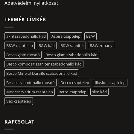
Adatvédelmi nyilatkozat
TERMÉK CÍMKÉK
akril szabadonálló kád
Aspira csaptelep
B&W
B&W csaptelep
B&W kád
B&W szaniter
B&W zuhany
Besco glam mosdó
Besco glam szabadonálló kád
Besco kompozit szaniter szabadonálló kád
Besco Mineral DuraBe szabadonálló kád
Besco szabadonálló mosdó
Decco csaptelep
Illusion csaptelep
Modern/Varium csaptelep
Retro csaptelep
slim kád
Veo csaptelep
KAPCSOLAT