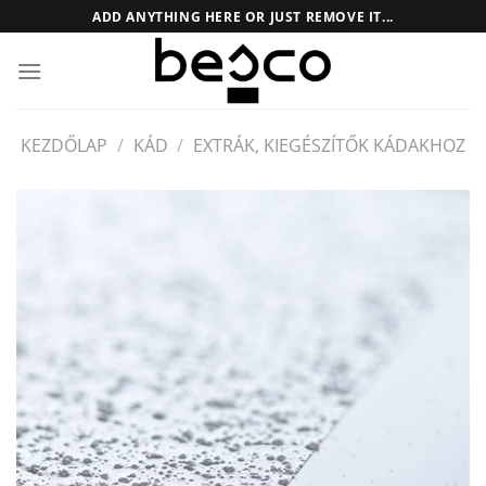
Skip
ADD ANYTHING HERE OR JUST REMOVE IT...
to
content
KEZDŐLAP
/
KÁD
/
EXTRÁK, KIEGÉSZÍTŐK KÁDAKHOZ