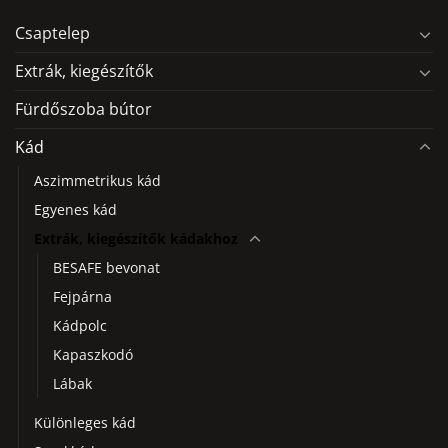
van.
A
Csaptelep
változatok
a
Extrák, kiegészítők
termékoldalon
Fürdőszoba bútor
választhatók
ki
Kád
Aszimmetrikus kád
Egyenes kád
Extrák, kiegészítők kádakhoz
BESAFE bevonat
Fejpárna
Kádpolc
Kapaszkodó
Lábak
Különleges kád