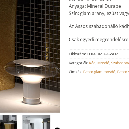
Anyaga: Mineral Durabe
Szín: glam arany, ezüst vag
Az Assos szabadonálló kádh
Csak egyedi megrendelésre
Cikkszám:
COM-UMD-A-WOZ
Kategóriák:
Kád
,
Mosdó
,
Szabadoná
Címkék:
Besco glam mosdó
,
Besco 