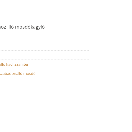
y
oz illő mosdókagyló
!
lló kád
,
Szaniter
szabadonálló mosdó