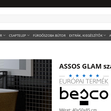
ER
CSAPTELEP
FÜRDŐSZOBA BÚTOR
EXTRÁK, KIEGÉSZÍTŐK
ASSOS GLAM sz
Méret: 40×50×85 cm