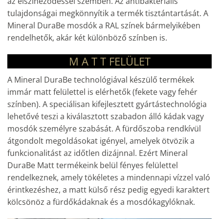
az elszíneződéssel szemben. Az antibakteriális
tulajdonságai megkönnyítik a termék tisztántartását. A
Mineral DuraBe mosdók a RAL színek bármelyikében
rendelhetők, akár két különböző színben is.
M A T T
FELÜLET
A Mineral DuraBe technológiával készülő termékek
immár matt felülettel is elérhetők (fekete vagy fehér
színben). A speciálisan kifejlesztett gyártástechnológia
lehetővé teszi a kiválasztott szabadon álló kádak vagy
mosdók személyre szabását. A fürdőszoba rendkívül
átgondolt megoldásokat igényel, amelyek ötvözik a
funkcionalitást az időtlen dizájnnal. Ezért Mineral
DuraBe Matt termékeink belül fényes felülettel
rendelkeznek, amely tökéletes a mindennapi vízzel való
érintkezéshez, a matt külső rész pedig egyedi karaktert
kölcsönöz a fürdőkádaknak és a mosdókagylóknak.