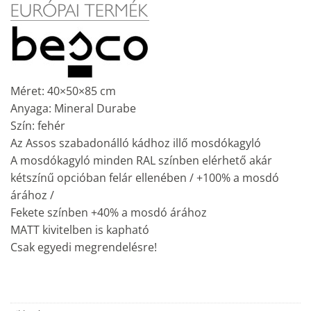
Méret: 40×50×85 cm
Anyaga: Mineral Durabe
Szín: fehér
Az Assos szabadonálló kádhoz illő mosdókagyló
A mosdókagyló minden RAL színben elérhető akár
kétszínű opcióban felár ellenében / +100% a mosdó
árához /
Fekete színben +40% a mosdó árához
MATT kivitelben is kapható
Csak egyedi megrendelésre!