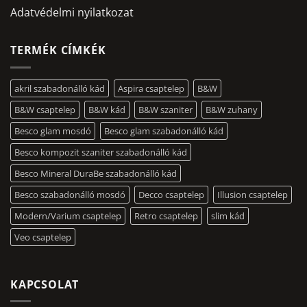
Adatvédelmi nyilatkozat
TERMÉK CÍMKÉK
akril szabadonálló kád
Aspira csaptelep
B&W
B&W csaptelep
B&W kád
B&W szaniter
B&W zuhany
Besco glam mosdó
Besco glam szabadonálló kád
Besco kompozit szaniter szabadonálló kád
Besco Mineral DuraBe szabadonálló kád
Besco szabadonálló mosdó
Decco csaptelep
Illusion csaptelep
Modern/Varium csaptelep
Retro csaptelep
slim kád
Veo csaptelep
KAPCSOLAT