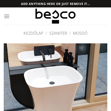
Skip
ADD ANYTHING HERE OR JUST REMOVE IT...
to
content
KEZDŐLAP
/
SZANITER
/
MOSDÓ