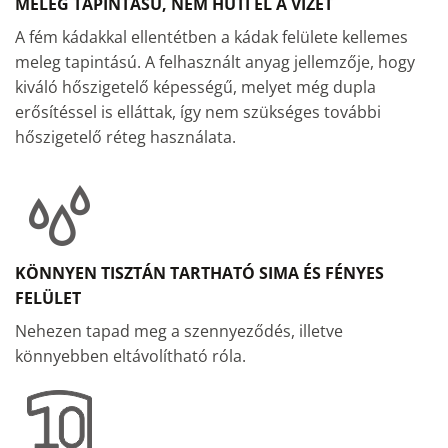
MELEG TAPINTÁSÚ, NEM HŰTI EL A VIZET
A fém kádakkal ellentétben a kádak felülete kellemes
meleg tapintású. A felhasznált anyag jellemzője, hogy
kiváló hőszigetelő képességű, melyet még dupla
erősítéssel is elláttak, így nem szükséges további
hőszigetelő réteg használata.
KÖNNYEN TISZTÁN TARTHATÓ SIMA ÉS FÉNYES
FELÜLET
Nehezen tapad meg a szennyeződés, illetve
könnyebben eltávolítható róla.