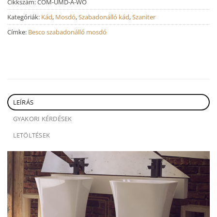
Cikkszám:
COM-UMD-A-WO
Kategóriák:
Kád
,
Mosdó
,
Szabadonálló kád
,
Szaniter
Címke:
Besco szabadonálló mosdó
LEÍRÁS
GYAKORI KÉRDÉSEK
LETÖLTÉSEK