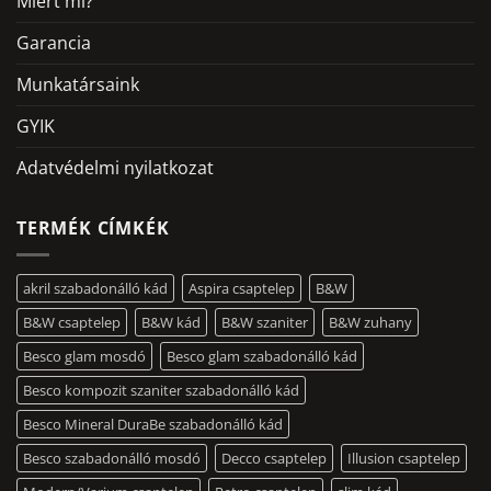
Miért mi?
Garancia
Munkatársaink
GYIK
Adatvédelmi nyilatkozat
TERMÉK CÍMKÉK
akril szabadonálló kád
Aspira csaptelep
B&W
B&W csaptelep
B&W kád
B&W szaniter
B&W zuhany
Besco glam mosdó
Besco glam szabadonálló kád
Besco kompozit szaniter szabadonálló kád
Besco Mineral DuraBe szabadonálló kád
Besco szabadonálló mosdó
Decco csaptelep
Illusion csaptelep