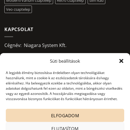
Modern/Varium csaptelep
Retro csaptelep
slim kád
Veo csaptelep
KAPCSOLAT
Cégnév: Niagara System Kft.
Adószám: 13156668-2-09
Süti beállítások
Bankszámlaszám:
A legjobb élmény biztosítása érdekében olyan technológiákat
használunk, mint a cookie-k az eszközadatok tárolására és/vagy
10403428-50526956-71541002
eléréséhez. Ha beleegyezik ezekbe a technológiákba, akkor olyan
adatokat dolgozhatunk fel ezen az oldalon, mint a böngészési viselkedés
Adatkezelés nyilvántartási száma:
vagy az egyedi azonosítók. A hozzájárulás megtagadása vagy
NAIH-82806/2015.
visszavonása bizonyos funkciókat és funkciókat hátrányosan érinthet.
office@niagarasystem.hu
ELFOGADOM
+36 52 535 712
+36 70 940 2907
ELUTASÍTOM