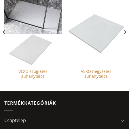
VEXO szögletes
VEXO négyzetes
zuhanytálca
zuhanytálca
TERMÉKKATEGÓRIÁK
Csaptelep