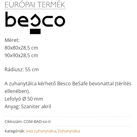
Méret:
80x80x28,5 cm
90x90x28,5 cm
Rádiusz: 55 cm
A zuhanytálca kérhető Besco BeSafe bevonattal (térítés
ellenében).
Lefolyó Ø 50 mm
Anyag: Szaniter akril
Cikkszám:
COM-BAD-xx-II
Kategóriák:
íves zuhanytálca
,
Zuhanytálca