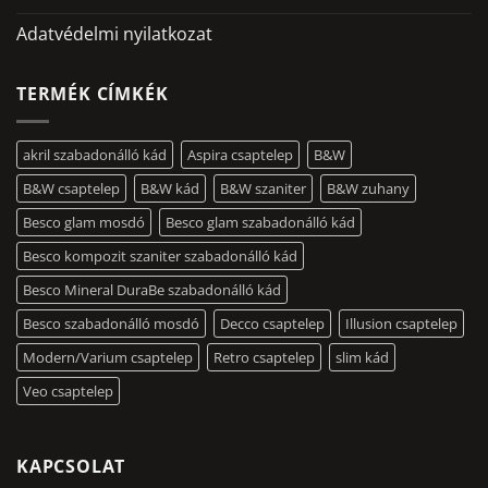
Adatvédelmi nyilatkozat
TERMÉK CÍMKÉK
akril szabadonálló kád
Aspira csaptelep
B&W
B&W csaptelep
B&W kád
B&W szaniter
B&W zuhany
Besco glam mosdó
Besco glam szabadonálló kád
Besco kompozit szaniter szabadonálló kád
Besco Mineral DuraBe szabadonálló kád
Besco szabadonálló mosdó
Decco csaptelep
Illusion csaptelep
Modern/Varium csaptelep
Retro csaptelep
slim kád
Veo csaptelep
KAPCSOLAT