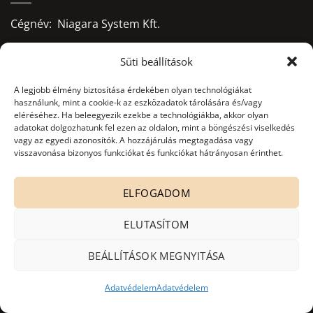
Cégnév: Niagara System Kft.
Adószám: 13156668-2-09
Süti beállítások
Bankszámlaszám:
A legjobb élmény biztosítása érdekében olyan technológiákat
használunk, mint a cookie-k az eszközadatok tárolására és/vagy
10403428-50526956-71541002
eléréséhez. Ha beleegyezik ezekbe a technológiákba, akkor olyan
adatokat dolgozhatunk fel ezen az oldalon, mint a böngészési viselkedés
Adatkezelés nyilvántartási száma:
vagy az egyedi azonosítók. A hozzájárulás megtagadása vagy
visszavonása bizonyos funkciókat és funkciókat hátrányosan érinthet.
NAIH-82806/2015.
office@niagarasystem.hu
ELFOGADOM
+36 52 535 712
+36 70 940 2907
ELUTASÍTOM
4030 Debrecen, Mikepércsi út 132.
BEÁLLÍTÁSOK MEGNYITÁSA
Adatvédelem
Adatvédelem
Copyright 2026 ©
Niagara System Kft. - besco.hu