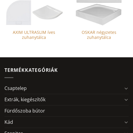
AXIM ULTRASLIM íves
OSKAR négyzetes
zuhanytálca
zuhanytálca
TERMÉKKATEGÓRIÁK
Csaptelep
Extrák, kiegészítők
Fürdőszoba bútor
Kád