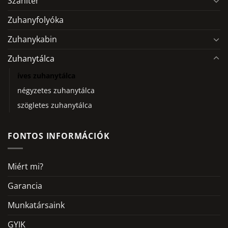
Szaniter
Zuhanyfolyóka
Zuhanykabin
Zuhanytálca
íves zuhanytálca
négyzetes zuhanytálca
szögletes zuhanytálca
FONTOS INFORMÁCIÓK
Miért mi?
Garancia
Munkatársaink
GYIK