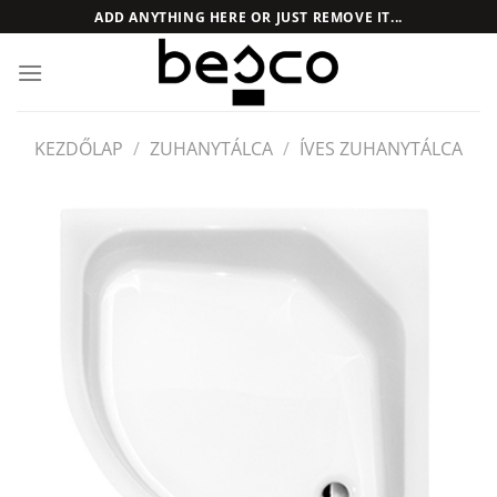
Skip
ADD ANYTHING HERE OR JUST REMOVE IT...
to
content
KEZDŐLAP
/
ZUHANYTÁLCA
/
ÍVES ZUHANYTÁLCA