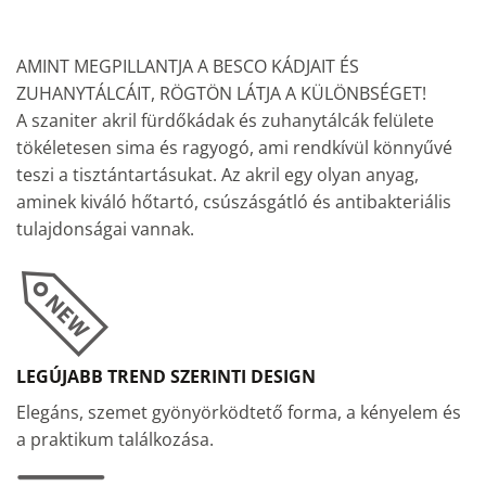
AMINT MEGPILLANTJA A BESCO KÁDJAIT ÉS
ZUHANYTÁLCÁIT, RÖGTÖN LÁTJA A KÜLÖNBSÉGET!
A szaniter akril fürdőkádak és zuhanytálcák felülete
tökéletesen sima és ragyogó, ami rendkívül könnyűvé
teszi a tisztántartásukat. Az akril egy olyan anyag,
aminek kiváló hőtartó, csúszásgátló és antibakteriális
tulajdonságai vannak.
LEGÚJABB TREND SZERINTI DESIGN
Elegáns, szemet gyönyörködtető forma, a kényelem és
a praktikum találkozása.