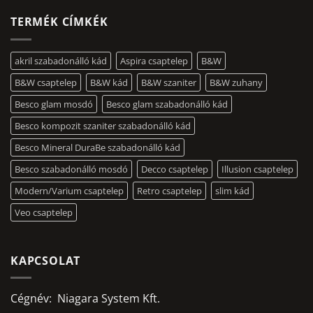
TERMÉK CÍMKÉK
akril szabadonálló kád
Aspira csaptelep
B&W
B&W csaptelep
B&W kád
B&W szaniter
B&W zuhany
Besco glam mosdó
Besco glam szabadonálló kád
Besco kompozit szaniter szabadonálló kád
Besco Mineral DuraBe szabadonálló kád
Besco szabadonálló mosdó
Decco csaptelep
Illusion csaptelep
Modern/Varium csaptelep
Retro csaptelep
slim kád
Veo csaptelep
KAPCSOLAT
Cégnév: Niagara System Kft.