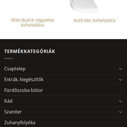
VEXO BLACK négyzetes
ALEX íves zuhanytálca
zuhanytálca
TERMÉKKATEGÓRIÁK
Csaptelep
Extrák, kiegészítők
Fürdőszoba bútor
Kád
Szaniter
Zuhanyfolyóka