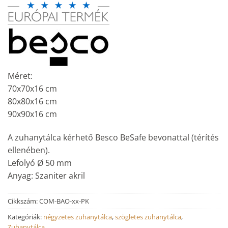
Méret:
70x70x16 cm
80x80x16 cm
90x90x16 cm
A zuhanytálca kérhető Besco BeSafe bevonattal (térítés
ellenében).
Lefolyó Ø 50 mm
Anyag: Szaniter akril
Cikkszám:
COM-BAO-xx-PK
Kategóriák:
négyzetes zuhanytálca
,
szögletes zuhanytálca
,
Zuhanytálca