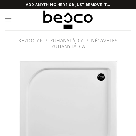
Skip
ADD ANYTHING HERE OR JUST REMOVE IT...
to
content
KEZDŐLAP
/
ZUHANYTÁLCA
/
NÉGYZETES
ZUHANYTÁLCA