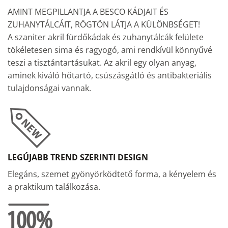
AMINT MEGPILLANTJA A BESCO KÁDJAIT ÉS
ZUHANYTÁLCÁIT, RÖGTÖN LÁTJA A KÜLÖNBSÉGET!
A szaniter akril fürdőkádak és zuhanytálcák felülete
tökéletesen sima és ragyogó, ami rendkívül könnyűvé
teszi a tisztántartásukat. Az akril egy olyan anyag,
aminek kiváló hőtartó, csúszásgátló és antibakteriális
tulajdonságai vannak.
LEGÚJABB TREND SZERINTI DESIGN
Elegáns, szemet gyönyörködtető forma, a kényelem és
a praktikum találkozása.