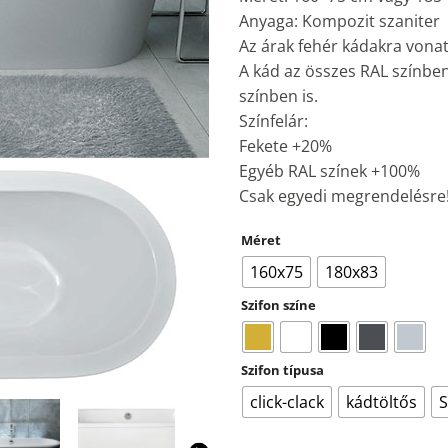
Anyaga: Kompozit szaniter
Az árak fehér kádakra vona
A kád az összes RAL színben
színben is.
Színfelár:
Fekete +20%
Egyéb RAL színek +100%
Csak egyedi megrendelésre
Méret
160x75
180x83
Szifon színe
Szifon típusa
click-clack
kádtöltős
S