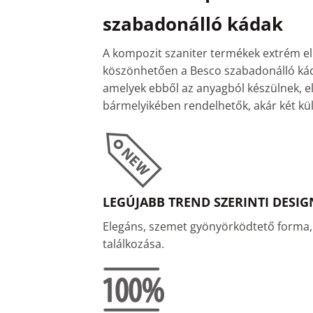
szabadonálló kádak
A kompozit szaniter termékek extrém e
köszönhetően a Besco szabadonálló káda
amelyek ebből az anyagból készülnek, e
bármelyikében rendelhetők, akár két kü
LEGÚJABB TREND SZERINTI DESIG
Elegáns, szemet gyönyörködtető forma,
találkozása.