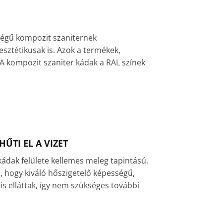
ségű kompozit szaniternek
sztétikusak is. Azok a termékek,
A kompozit szaniter kádak a RAL színek
ŰTI EL A VIZET
kádak felülete kellemes meleg tapintású.
e, hogy kiváló hőszigetelő képességű,
is elláttak, így nem szükséges további