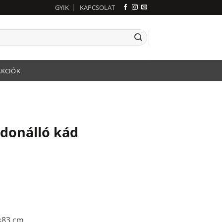
GYIK
KAPCSOLAT
AKCIÓK
donálló kád
×83 cm