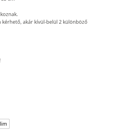
tkoznak.
 kérhető, akár kívül-belül 2 különböző
!
lim