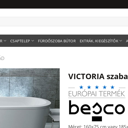
ER
CSAPTELEP
FÜRDŐSZOBA BÚTOR
EXTRÁK, KIEGÉSZÍTŐK
ÁD
VICTORIA szaba
Méret: 160×75 cm vagy 185