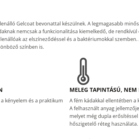
llenálló Gelcoat bevonattal készülnek. A legmagasabb minő
knak nemcsak a funkcionalitása kiemelkedő, de rendkívül e
llenállóak az elszíneződéssel és a baktériumokkal szemben. 
lönböző színben is.
N
MELEG TAPINTÁSÚ, NEM H
 a kényelem és a praktikum
A fém kádakkal ellentétben a 
A felhasznált anyag jellemzőj
melyet még dupla erősítéssel 
hőszigetelő réteg használata.