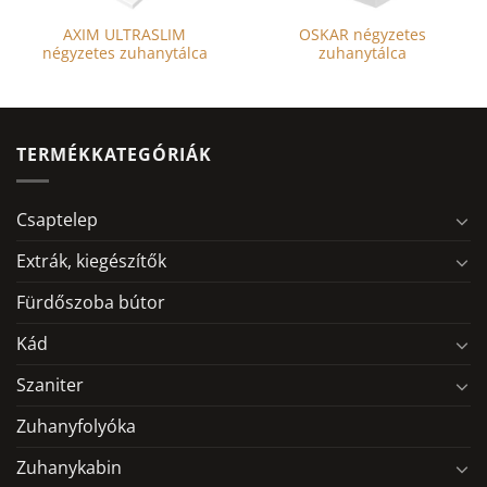
AXIM ULTRASLIM
OSKAR négyzetes
négyzetes zuhanytálca
zuhanytálca
TERMÉKKATEGÓRIÁK
Csaptelep
Extrák, kiegészítők
Fürdőszoba bútor
Kád
Szaniter
Zuhanyfolyóka
Zuhanykabin