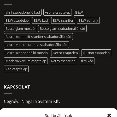
akril szabadonálló kád
Aspira csaptelep
B&W
B&W csaptelep
B&W kád
B&W szaniter
B&W zuhany
Besco glam mosdó
Besco glam szabadonálló kád
Besco kompozit szaniter szabadonálló kád
Besco Mineral DuraBe szabadonálló kád
Besco szabadonálló mosdó
Decco csaptelep
Illusion csaptelep
Modern/Varium csaptelep
Retro csaptelep
slim kád
Veo csaptelep
KAPCSOLAT
Cégnév: Niagara System Kft.
Adószám: 13156668-2-09
Süti beállítások