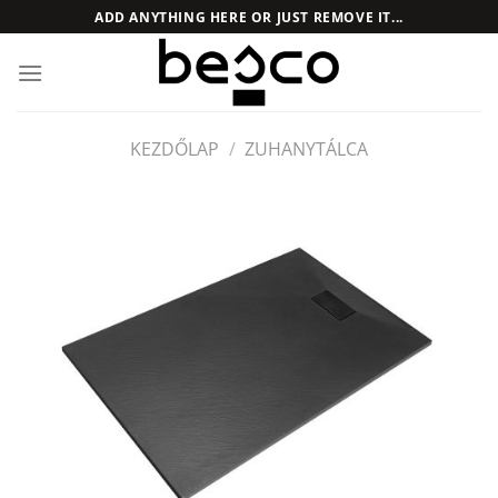
Skip
ADD ANYTHING HERE OR JUST REMOVE IT...
to
content
KEZDŐLAP
/
ZUHANYTÁLCA