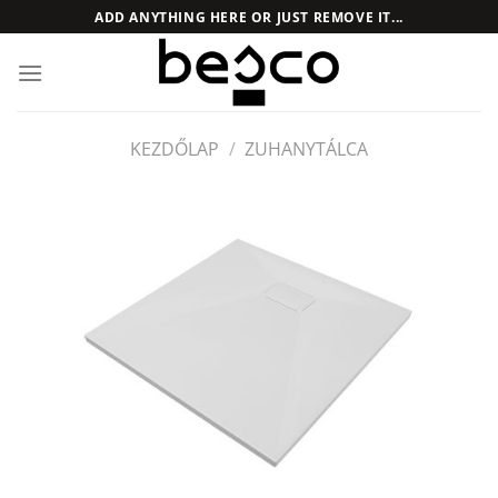
Skip
ADD ANYTHING HERE OR JUST REMOVE IT...
to
content
KEZDŐLAP
/
ZUHANYTÁLCA