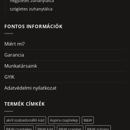
négyzetes zuhanytálca
szögletes zuhanytálca
FONTOS INFORMÁCIÓK
Miért mi?
Garancia
Munkatársaink
GYIK
Adatvédelmi nyilatkozat
TERMÉK CÍMKÉK
akril szabadonálló kád
Aspira csaptelep
B&W
B&W csaptelep
B&W kád
B&W szaniter
B&W zuhany