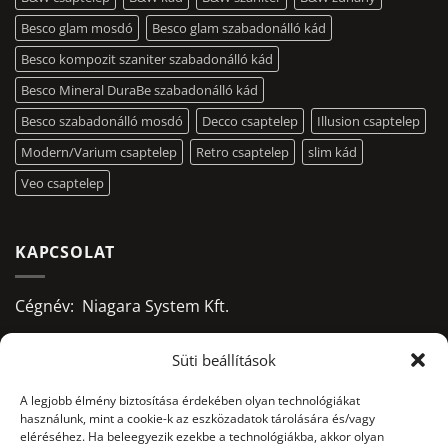
Besco glam mosdó
Besco glam szabadonálló kád
Besco kompozit szaniter szabadonálló kád
Besco Mineral DuraBe szabadonálló kád
Besco szabadonálló mosdó
Decco csaptelep
Illusion csaptelep
Modern/Varium csaptelep
Retro csaptelep
slim kád
Veo csaptelep
KAPCSOLAT
Cégnév: Niagara System Kft.
Adószám: 13156668-2-09
Süti beállítások
Bankszámlaszám:
A legjobb élmény biztosítása érdekében olyan technológiákat
használunk, mint a cookie-k az eszközadatok tárolására és/vagy
10403428-50526956-71541002
eléréséhez. Ha beleegyezik ezekbe a technológiákba, akkor olyan