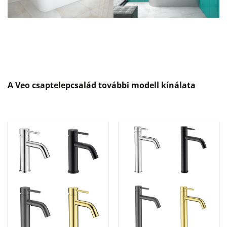
A Veo csaptelepcsalád további modell kínálata