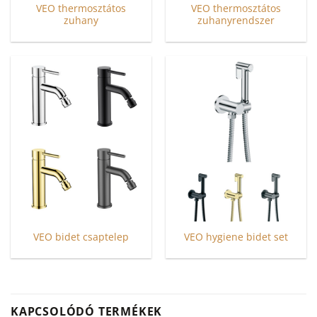
VEO thermosztátos
VEO thermosztátos
zuhany
zuhanyrendszer
Ennek
Ennek
a
a
terméknek
terméknek
több
több
variációja
variációja
van.
van.
A
A
változatok
változatok
a
a
termékoldalon
termékoldalon
választhatók
választhatók
ki
ki
VEO bidet csaptelep
VEO hygiene bidet set
Ennek
Ennek
a
a
terméknek
terméknek
több
több
KAPCSOLÓDÓ TERMÉKEK
variációja
variációja