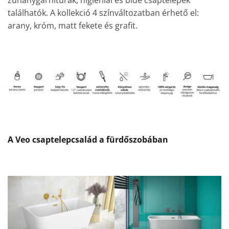
zuhanygarnitúrák, higiéniai és bidé csaptelepek
találhatók. A kollekció 4 színváltozatban érhető el:
arany, króm, matt fekete és grafit.
A Veo csaptelepcsalád a fürdőszobában