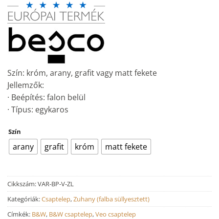
Szín: króm, arany, grafit vagy matt fekete
Jellemzők:
· Beépítés: falon belül
· Típus: egykaros
Szín
arany
grafit
króm
matt fekete
Cikkszám:
VAR-BP-V-ZL
Kategóriák:
Csaptelep
,
Zuhany (falba süllyesztett)
Címkék:
B&W
,
B&W csaptelep
,
Veo csaptelep