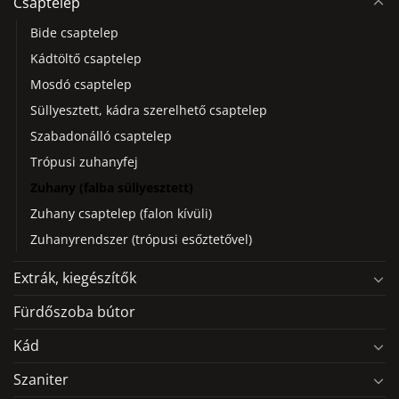
Csaptelep
változatok
változatok
Bide csaptelep
a
a
termékoldalon
termékoldalon
Kádtöltő csaptelep
választhatók
választhatók
Mosdó csaptelep
ki
ki
Süllyesztett, kádra szerelhető csaptelep
Szabadonálló csaptelep
Trópusi zuhanyfej
Zuhany (falba süllyesztett)
Zuhany csaptelep (falon kívüli)
Zuhanyrendszer (trópusi esőztetővel)
Extrák, kiegészítők
Fürdőszoba bútor
Kád
Szaniter