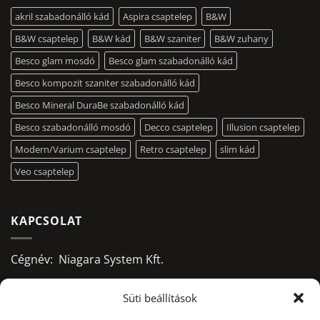
akril szabadonálló kád
Aspira csaptelep
B&W
B&W csaptelep
B&W kád
B&W szaniter
B&W zuhany
Besco glam mosdó
Besco glam szabadonálló kád
Besco kompozit szaniter szabadonálló kád
Besco Mineral DuraBe szabadonálló kád
Besco szabadonálló mosdó
Decco csaptelep
Illusion csaptelep
Modern/Varium csaptelep
Retro csaptelep
slim kád
Veo csaptelep
KAPCSOLAT
Cégnév: Niagara System Kft.
Adószám: 13156668-2-09
Süti beállítások