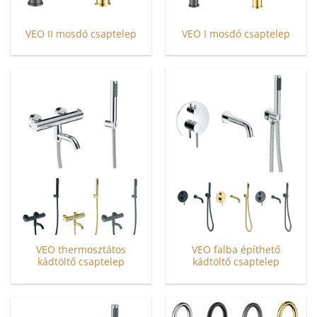
VEO II mosdó csaptelep
VEO I mosdó csaptelep
Ennek
Ennek
a
a
terméknek
terméknek
több
több
variációja
variációja
van.
van.
A
A
változatok
változatok
a
a
termékoldalon
termékoldalon
választhatók
választhatók
ki
ki
VEO thermosztátos
VEO falba építhető
kádtöltő csaptelep
kádtöltő csaptelep
Ennek
Ennek
a
a
terméknek
terméknek