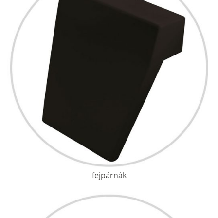
fejpárnák