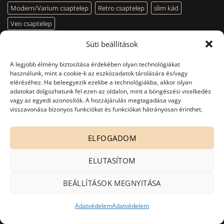
Modern/Varium csaptelep
Retro csaptelep
slim kád
Veo csaptelep
Süti beállítások
KAPCSOLAT
A legjobb élmény biztosítása érdekében olyan technológiákat
használunk, mint a cookie-k az eszközadatok tárolására és/vagy
eléréséhez. Ha beleegyezik ezekbe a technológiákba, akkor olyan
Cégnév: Niagara System Kft.
adatokat dolgozhatunk fel ezen az oldalon, mint a böngészési viselkedés
vagy az egyedi azonosítók. A hozzájárulás megtagadása vagy
Adószám: 13156668-2-09
visszavonása bizonyos funkciókat és funkciókat hátrányosan érinthet.
Bankszámlaszám:
ELFOGADOM
10403428-50526956-71541002
ELUTASÍTOM
Adatkezelés nyilvántartási száma:
NAIH-82806/2015.
BEÁLLÍTÁSOK MEGNYITÁSA
office@niagarasystem.hu
Adatvédelem
Adatvédelem
+36 52 535 712