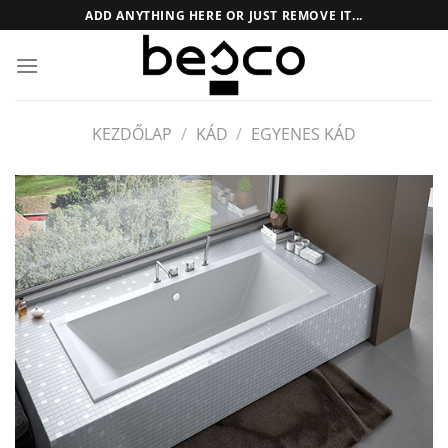
Skip
ADD ANYTHING HERE OR JUST REMOVE IT...
to
content
KEZDŐLAP
/
KÁD
/
EGYENES KÁD