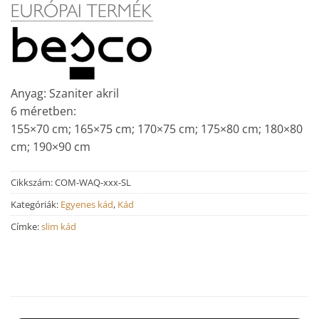
Anyag: Szaniter akril
6 méretben:
155×70 cm; 165×75 cm; 170×75 cm; 175×80 cm; 180×80
cm; 190×90 cm
Cikkszám:
COM-WAQ-xxx-SL
Kategóriák:
Egyenes kád
,
Kád
Címke:
slim kád