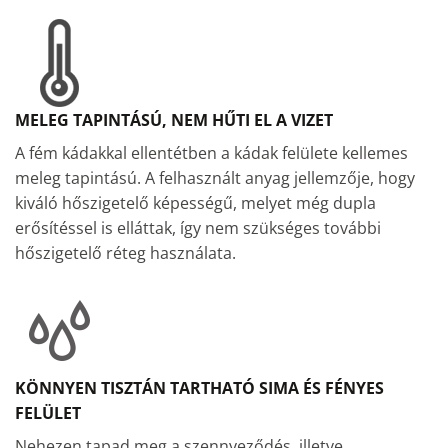
MELEG TAPINTÁSÚ, NEM HŰTI EL A VIZET
A fém kádakkal ellentétben a kádak felülete kellemes
meleg tapintású. A felhasznált anyag jellemzője, hogy
kiváló hőszigetelő képességű, melyet még dupla
erősítéssel is elláttak, így nem szükséges további
hőszigetelő réteg használata.
KÖNNYEN TISZTÁN TARTHATÓ SIMA ÉS FÉNYES
FELÜLET
Nehezen tapad meg a szennyeződés, illetve