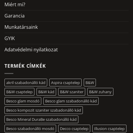
Miért mi?
Garancia
Munkatársaink
GYIK
Adatvédelmi nyilatkozat
TERMÉK CÍMKÉK
akril szabadonálló kád
Aspira csaptelep
B&W
B&W csaptelep
B&W kád
B&W szaniter
B&W zuhany
Besco glam mosdó
Besco glam szabadonálló kád
Besco kompozit szaniter szabadonálló kád
Besco Mineral DuraBe szabadonálló kád
Besco szabadonálló mosdó
Decco csaptelep
Illusion csaptelep