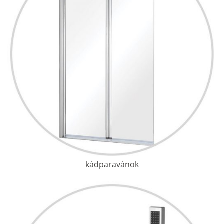
kádparavánok