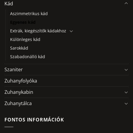
Kád
Aszimmetrikus kád
Egyenes kád
Extrák, kiegészítők kádakhoz
Különleges kád
Sarokkád
Szabadonálló kád
Szaniter
Zuhanyfolyóka
Zuhanykabin
Zuhanytálca
FONTOS INFORMÁCIÓK