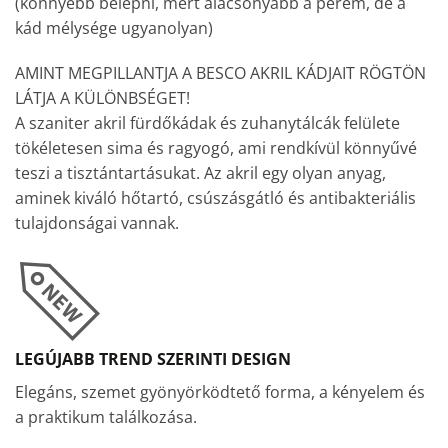
(könnyebb belépni, mert alacsonyabb a perem, de a
kád mélysége ugyanolyan)
AMINT MEGPILLANTJA A BESCO AKRIL KÁDJAIT RÖGTÖN
LÁTJA A KÜLÖNBSÉGET!
A szaniter akril fürdőkádak és zuhanytálcák felülete
tökéletesen sima és ragyogó, ami rendkívül könnyűvé
teszi a tisztántartásukat. Az akril egy olyan anyag,
aminek kiváló hőtartó, csúszásgátló és antibakteriális
tulajdonságai vannak.
LEGÚJABB TREND SZERINTI DESIGN
Elegáns, szemet gyönyörködtető forma, a kényelem és
a praktikum találkozása.