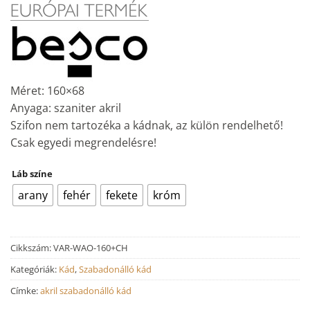
Méret: 160×68
Anyaga: szaniter akril
Szifon nem tartozéka a kádnak, az külön rendelhető!
Csak egyedi megrendelésre!
Láb színe
arany
fehér
fekete
króm
Cikkszám:
VAR-WAO-160+CH
Kategóriák:
Kád
,
Szabadonálló kád
Címke:
akril szabadonálló kád