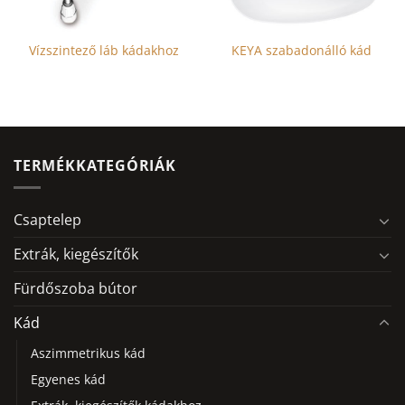
Vízszintező láb kádakhoz
KEYA szabadonálló kád
Ennek
a
terméknek
több
TERMÉKKATEGÓRIÁK
variációja
van.
A
Csaptelep
változatok
a
Extrák, kiegészítők
termékoldalon
Fürdőszoba bútor
választhatók
ki
Kád
Aszimmetrikus kád
Egyenes kád