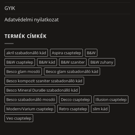
GYIK
Adatvédelmi nyilatkozat
TERMÉK CÍMKÉK
akril szabadonálló kád
Aspira csaptelep
B&W
B&W csaptelep
B&W kád
B&W szaniter
B&W zuhany
Besco glam mosdó
Besco glam szabadonálló kád
Besco kompozit szaniter szabadonálló kád
Besco Mineral DuraBe szabadonálló kád
Besco szabadonálló mosdó
Decco csaptelep
Illusion csaptelep
Modern/Varium csaptelep
Retro csaptelep
slim kád
Veo csaptelep