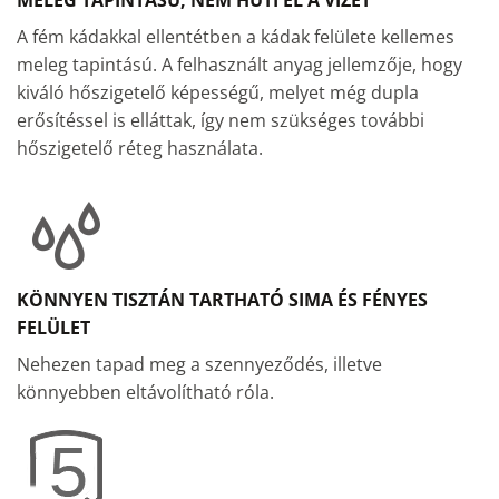
MELEG TAPINTÁSÚ, NEM HŰTI EL A VIZET
A fém kádakkal ellentétben a kádak felülete kellemes
meleg tapintású. A felhasznált anyag jellemzője, hogy
kiváló hőszigetelő képességű, melyet még dupla
erősítéssel is elláttak, így nem szükséges további
hőszigetelő réteg használata.
KÖNNYEN TISZTÁN TARTHATÓ SIMA ÉS FÉNYES
FELÜLET
Nehezen tapad meg a szennyeződés, illetve
könnyebben eltávolítható róla.