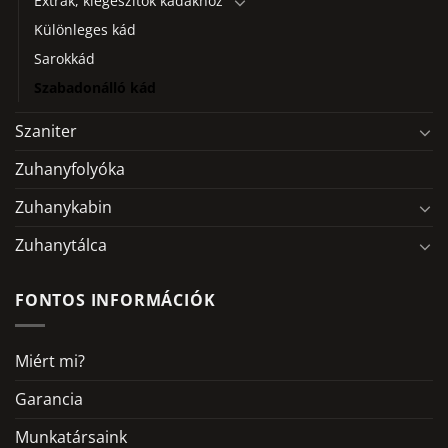
Extrák, kiegészítők kádakhoz
Különleges kád
Sarokkád
Szabadonálló kád
Szaniter
Zuhanyfolyóka
Zuhanykabin
Zuhanytálca
FONTOS INFORMÁCIÓK
Miért mi?
Garancia
Munkatársaink