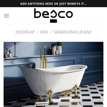
Skip
ADD ANYTHING HERE OR JUST REMOVE IT...
to
content
KEZDŐLAP
/
KÁD
/
SZABADONÁLLÓ KÁD