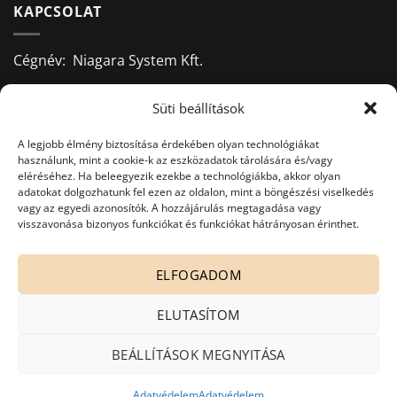
KAPCSOLAT
Cégnév: Niagara System Kft.
Adószám: 13156668-2-09
Süti beállítások
Bankszámlaszám:
A legjobb élmény biztosítása érdekében olyan technológiákat
használunk, mint a cookie-k az eszközadatok tárolására és/vagy
10403428-50526956-71541002
eléréséhez. Ha beleegyezik ezekbe a technológiákba, akkor olyan
adatokat dolgozhatunk fel ezen az oldalon, mint a böngészési viselkedés
Adatkezelés nyilvántartási száma:
vagy az egyedi azonosítók. A hozzájárulás megtagadása vagy
NAIH-82806/2015.
visszavonása bizonyos funkciókat és funkciókat hátrányosan érinthet.
office@niagarasystem.hu
ELFOGADOM
+36 52 535 712
+36 70 940 2907
ELUTASÍTOM
4030 Debrecen, Mikepércsi út 132.
BEÁLLÍTÁSOK MEGNYITÁSA
Adatvédelem
Adatvédelem