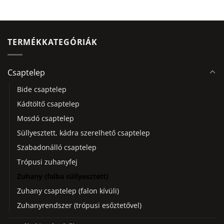
Ennek
Ennek
a
a
terméknek
terméknek
több
több
TERMÉKKATEGÓRIÁK
variációja
variációja
van.
van.
A
A
Csaptelep
változatok
változatok
Bide csaptelep
a
a
termékoldalon
termékoldalon
Kádtöltő csaptelep
választhatók
választhatók
Mosdó csaptelep
ki
ki
Süllyesztett, kádra szerelhető csaptelep
Szabadonálló csaptelep
Trópusi zuhanyfej
Zuhany (falba süllyesztett)
Zuhany csaptelep (falon kívüli)
Zuhanyrendszer (trópusi esőztetővel)