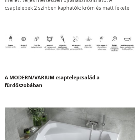
mellett teljes mértékben újrahasznosítható. A
csaptelepek 2 színben kaphatók: króm és matt fekete.
A MODERN/VARIUM csaptelepcsalád a
fürdőszobában