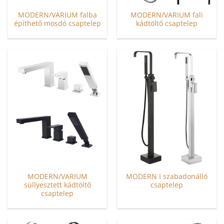
MODERN/VARIUM falba
MODERN/VARIUM fali
építhető mosdó csaptelep
kádtöltő csaptelep
Ennek
Ennek
a
a
terméknek
terméknek
több
több
variációja
variációja
van.
van.
A
A
változatok
változatok
a
a
termékoldalon
termékoldalon
választhatók
választhatók
ki
ki
MODERN/VARIUM
MODERN I szabadonálló
süllyesztett kádtöltő
csaptelep
csaptelep
Ennek
Ennek
a
a