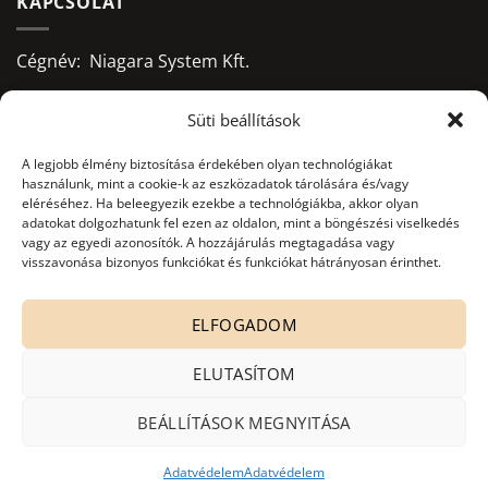
KAPCSOLAT
Cégnév: Niagara System Kft.
Adószám: 13156668-2-09
Süti beállítások
Bankszámlaszám:
A legjobb élmény biztosítása érdekében olyan technológiákat
használunk, mint a cookie-k az eszközadatok tárolására és/vagy
10403428-50526956-71541002
eléréséhez. Ha beleegyezik ezekbe a technológiákba, akkor olyan
adatokat dolgozhatunk fel ezen az oldalon, mint a böngészési viselkedés
Adatkezelés nyilvántartási száma:
vagy az egyedi azonosítók. A hozzájárulás megtagadása vagy
visszavonása bizonyos funkciókat és funkciókat hátrányosan érinthet.
NAIH-82806/2015.
office@niagarasystem.hu
ELFOGADOM
+36 52 535 712
+36 70 940 2907
ELUTASÍTOM
4030 Debrecen, Mikepércsi út 132.
BEÁLLÍTÁSOK MEGNYITÁSA
Adatvédelem
Adatvédelem
Copyright 2026 ©
Niagara System Kft. - besco.hu