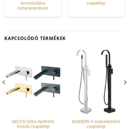
termosztátos
csaptelep
zuhanyrendszer
Ennek
Ennek
a
a
terméknek
terméknek
több
több
KAPCSOLÓDÓ TERMÉKEK
variációja
variációja
van.
van.
A
A
változatok
változatok
a
a
termékoldalon
termékoldalon
választhatók
választhatók
ki
ki
DECCO falba építhető
MODERN II szabadonálló
mosdó csaptelep
csaptelep