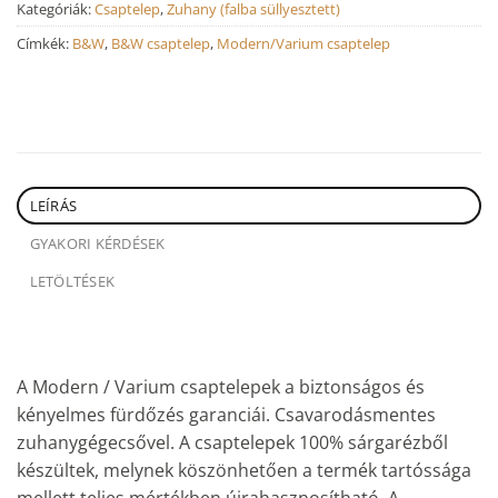
Kategóriák:
Csaptelep
,
Zuhany (falba süllyesztett)
Címkék:
B&W
,
B&W csaptelep
,
Modern/Varium csaptelep
LEÍRÁS
GYAKORI KÉRDÉSEK
LETÖLTÉSEK
A Modern / Varium csaptelepek a biztonságos és
kényelmes fürdőzés garanciái. Csavarodásmentes
zuhanygégecsővel. A csaptelepek 100% sárgarézből
készültek, melynek köszönhetően a termék tartóssága