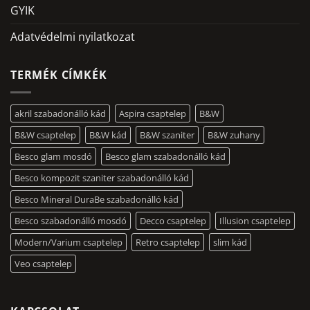
GYIK
Adatvédelmi nyilatkozat
TERMÉK CÍMKÉK
akril szabadonálló kád
Aspira csaptelep
B&W
B&W csaptelep
B&W kád
B&W szaniter
B&W zuhany
Besco glam mosdó
Besco glam szabadonálló kád
Besco kompozit szaniter szabadonálló kád
Besco Mineral DuraBe szabadonálló kád
Besco szabadonálló mosdó
Decco csaptelep
Illusion csaptelep
Modern/Varium csaptelep
Retro csaptelep
slim kád
Veo csaptelep