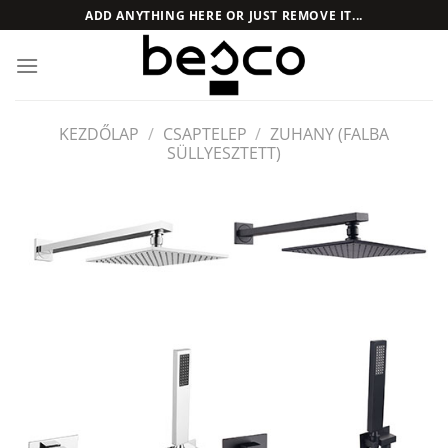
Skip
ADD ANYTHING HERE OR JUST REMOVE IT...
to
content
KEZDŐLAP
/
CSAPTELEP
/
ZUHANY (FALBA
SÜLLYESZTETT)