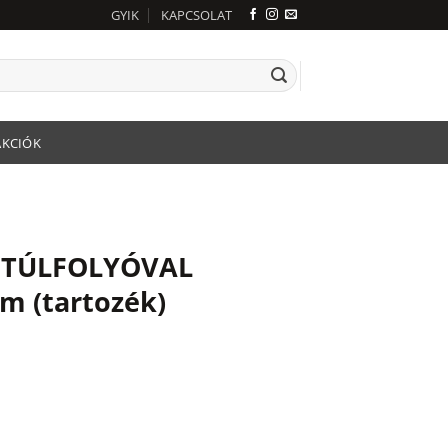
GYIK
KAPCSOLAT
AKCIÓK
 TÚLFOLYÓVAL
m (tartozék)