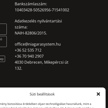
Bankszámlaszám:
10403428-50526956-71541002
Adatkezelés nyilvántartási
száma:
NAIH-82806/2015.
ló
office@niagarasystem.hu
+36 52 535 712
+36 70 940 2907
lep
4030 Debrecen, Mikepércsi út
132.
Süti beállítások
lmény biztosítása érdekében olyan technológiákat használunk, mint a