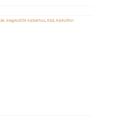
rák, kiegészítők kádakhoz
,
Kád
,
Kádszifon