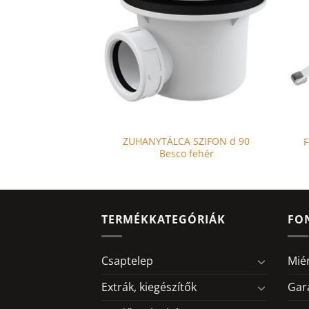
ZUHANYTÁLCA SZIFON d 90
kádpolc 85×22
F
Besco fehér
TERMÉKKATEGÓRIÁK
FO
Csaptelep
Mié
Extrák, kiegészítők
Gar