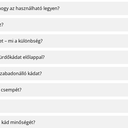
hogy az használható legyen?
z?
et – mi a különbség?
fürdőkádat előlappal?
szabadonálló kádat?
a csempét?
 a kád minőségét?