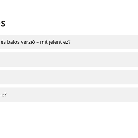
OS
s balos verzió – mit jelent ez?
re?