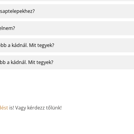
 csaptelepekhez?
delnem?
ebb a kádnál. Mit tegyek?
bb a kádnál. Mit tegyek?
dést
is! Vagy kérdezz tőlünk!