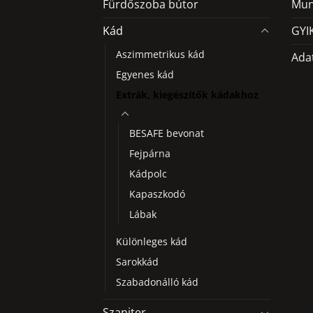
Fürdőszoba bútor
Mun
Kád
GYI
Aszimmetrikus kád
Ada
Egyenes kád
Extrák, kiegészítők kádakhoz
BESAFE bevonat
Fejpárna
Kádpolc
Kapaszkodó
Lábak
Különleges kád
Sarokkád
Szabadonálló kád
Szaniter