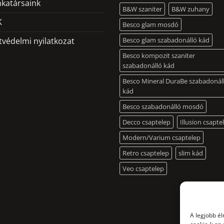
termékoldalon
katársaink
B&W szaniter
B&W zuhany
választhatók
K
Besco glam mosdó
ki
tvédelmi nyilatkozat
Besco glam szabadonálló kád
Besco kompozit szaniter
szabadonálló kád
Besco Mineral DuraBe szabadonál
kád
Besco szabadonálló mosdó
Decco csaptelep
Illusion csapte
Modern/Varium csaptelep
Retro csaptelep
slim kád
Veo csaptelep
A legjobb é