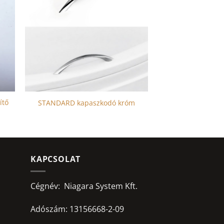
ítő
STANDARD kapaszkodó króm
KAPCSOLAT
Cégnév: Niagara System Kft.
Adószám: 13156668-2-09