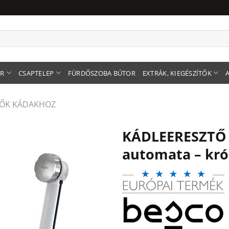
ER
CSAPTELEP
FÜRDŐSZOBA BÚTOR
EXTRÁK, KIEGÉSZÍTŐK
ÍTŐK KÁDAKHOZ
KÁDLEERESZTŐ
automata – kró