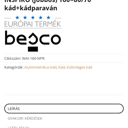
kád+kádparaván
Cikkszám:
WAI-160-NPR
Kategóriák:
Aszimmetrikus kád
,
Kád
,
Különleges kád
LEÍRÁS
GYAKORI KÉRDÉSEK