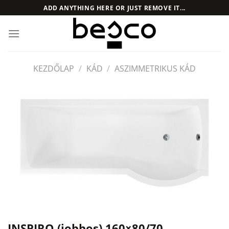
Skip
ADD ANYTHING HERE OR JUST REMOVE IT...
to
content
KEZDŐLAP
/
KÁD
/
ASZIMMETRIKUS KÁD
INSPIRO (jobbos) 160×80/70