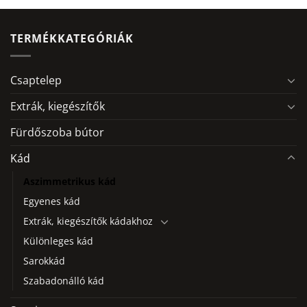
a
terméknek
több
TERMÉKKATEGÓRIÁK
variációja
van.
A
Csaptelep
változatok
a
Extrák, kiegészítők
termékoldalon
Fürdőszoba bútor
választhatók
ki
Kád
Aszimmetrikus kád
Egyenes kád
Extrák, kiegészítők kádakhoz
Különleges kád
Sarokkád
Szabadonálló kád