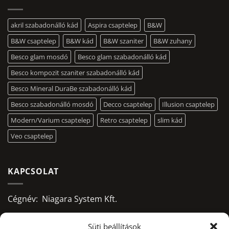
akril szabadonálló kád
Aspira csaptelep
B&W
B&W csaptelep
B&W kád
B&W szaniter
B&W zuhany
Besco glam mosdó
Besco glam szabadonálló kád
Besco kompozit szaniter szabadonálló kád
Besco Mineral DuraBe szabadonálló kád
Besco szabadonálló mosdó
Decco csaptelep
Illusion csaptelep
Modern/Varium csaptelep
Retro csaptelep
slim kád
Veo csaptelep
KAPCSOLAT
Cégnév: Niagara System Kft.
Adószám: 13156668-2-09
Süti beállítások