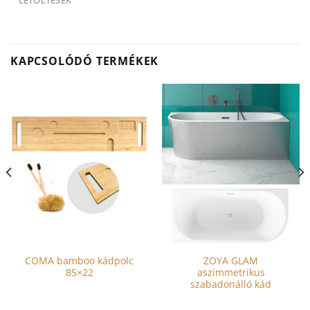
LETÖLTÉSEK
KAPCSOLÓDÓ TERMÉKEK
COMA bamboo kádpolc
ZOYA GLAM
85×22
aszimmetrikus
szabadonálló kád
Ennek