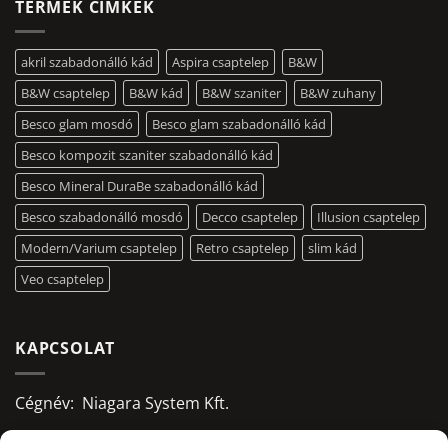
TERMÉK CÍMKÉK
akril szabadonálló kád
Aspira csaptelep
B&W
B&W csaptelep
B&W kád
B&W szaniter
B&W zuhany
Besco glam mosdó
Besco glam szabadonálló kád
Besco kompozit szaniter szabadonálló kád
Besco Mineral DuraBe szabadonálló kád
Besco szabadonálló mosdó
Decco csaptelep
Illusion csaptelep
Modern/Varium csaptelep
Retro csaptelep
slim kád
Veo csaptelep
KAPCSOLAT
Cégnév: Niagara System Kft.