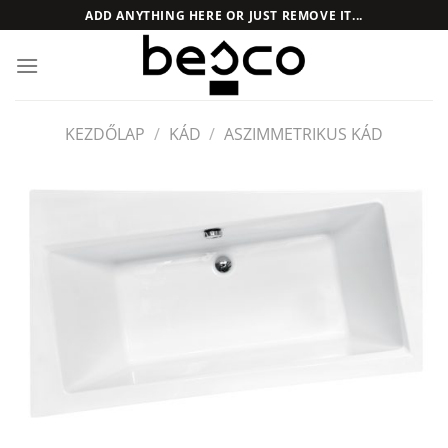
Skip
ADD ANYTHING HERE OR JUST REMOVE IT...
to
content
KEZDŐLAP
/
KÁD
/
ASZIMMETRIKUS KÁD