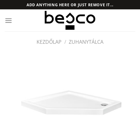
Skip
ADD ANYTHING HERE OR JUST REMOVE IT...
to
content
KEZDŐLAP
/
ZUHANYTÁLCA