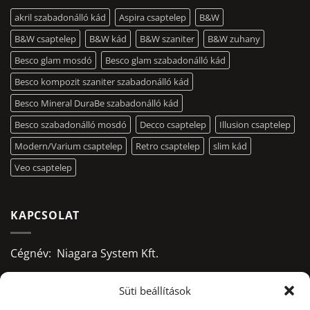
akril szabadonálló kád
Aspira csaptelep
B&W
B&W csaptelep
B&W kád
B&W szaniter
B&W zuhany
Besco glam mosdó
Besco glam szabadonálló kád
Besco kompozit szaniter szabadonálló kád
Besco Mineral DuraBe szabadonálló kád
Besco szabadonálló mosdó
Decco csaptelep
Illusion csaptelep
Modern/Varium csaptelep
Retro csaptelep
slim kád
Veo csaptelep
KAPCSOLAT
Cégnév: Niagara System Kft.
Adószám: 13156668-2-09
Süti beállítások