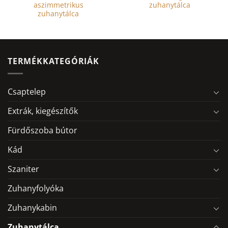
aszimmetrikus
zuhanytálca
zuhanytálca
TERMÉKKATEGÓRIÁK
Csaptelep
Extrák, kiegészítők
Fürdőszoba bútor
Kád
Szaniter
Zuhanyfolyóka
Zuhanykabin
Zuhanytálca