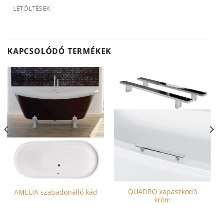
LETÖLTÉSEK
KAPCSOLÓDÓ TERMÉKEK
QUADRO kapaszkodó
AMELIA szabadonálló kád
króm