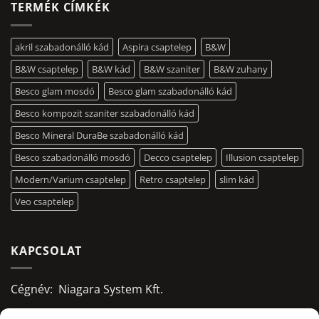
TERMÉK CÍMKÉK
akril szabadonálló kád
Aspira csaptelep
B&W
B&W csaptelep
B&W kád
B&W szaniter
B&W zuhany
Besco glam mosdó
Besco glam szabadonálló kád
Besco kompozit szaniter szabadonálló kád
Besco Mineral DuraBe szabadonálló kád
Besco szabadonálló mosdó
Decco csaptelep
Illusion csaptelep
Modern/Varium csaptelep
Retro csaptelep
slim kád
Veo csaptelep
KAPCSOLAT
Cégnév: Niagara System Kft.