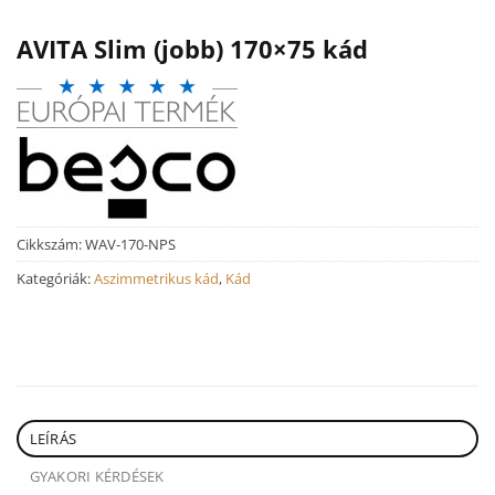
AVITA Slim (jobb) 170×75 kád
Cikkszám:
WAV-170-NPS
Kategóriák:
Aszimmetrikus kád
,
Kád
LEÍRÁS
GYAKORI KÉRDÉSEK