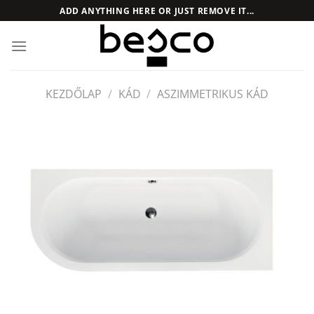
Skip
ADD ANYTHING HERE OR JUST REMOVE IT...
to
content
KEZDŐLAP
/
KÁD
/
ASZIMMETRIKUS KÁD