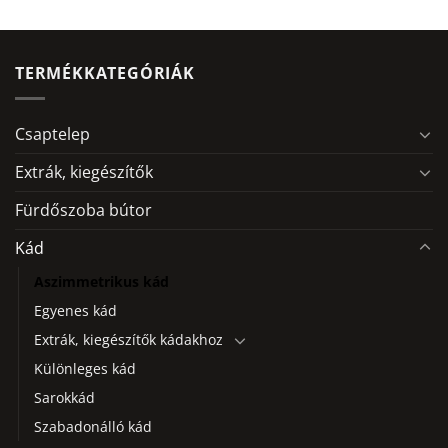
Ennek
a
terméknek
több
TERMÉKKATEGÓRIÁK
variációja
van.
A
Csaptelep
változatok
a
Extrák, kiegészítők
termékoldalon
Fürdőszoba bútor
választhatók
ki
Kád
Aszimmetrikus kád
Egyenes kád
Extrák, kiegészítők kádakhoz
Különleges kád
Sarokkád
Szabadonálló kád