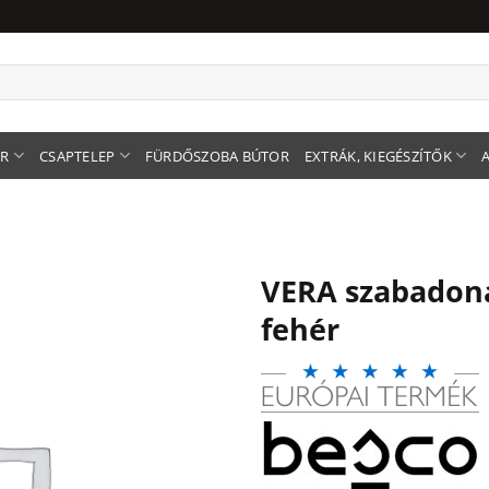
ER
CSAPTELEP
FÜRDŐSZOBA BÚTOR
EXTRÁK, KIEGÉSZÍTŐK
VERA szabadon
fehér