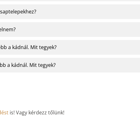
 csaptelepekhez?
delnem?
ebb a kádnál. Mit tegyek?
bb a kádnál. Mit tegyek?
dést
is! Vagy kérdezz tőlünk!