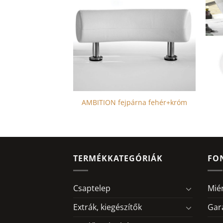
jpárna fehér
AMBITION fejpárna fehér+króm
TERMÉKKATEGÓRIÁK
FO
Csaptelep
Mié
Extrák, kiegészítők
Gar