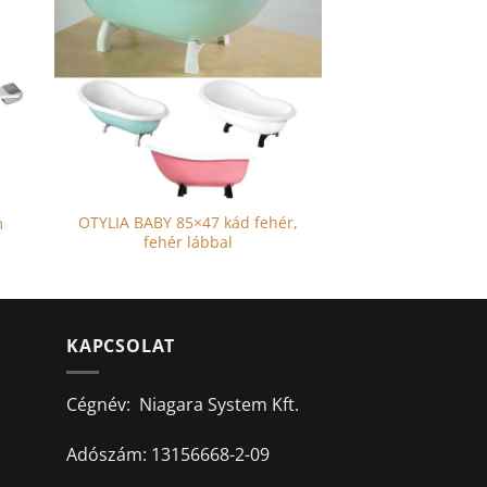
OTYLIA BABY 85×47 kád fehér,
m
fehér lábbal
KAPCSOLAT
Cégnév: Niagara System Kft.
Adószám: 13156668-2-09