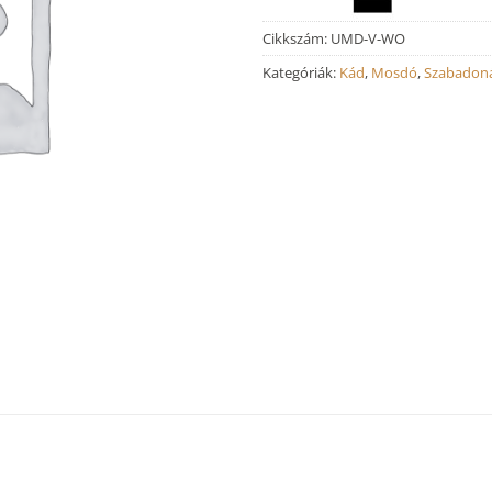
Cikkszám:
UMD-V-WO
Kategóriák:
Kád
,
Mosdó
,
Szabadoná