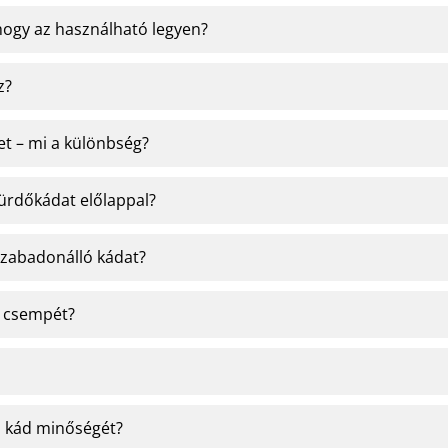
hogy az használható legyen?
z?
et – mi a különbség?
fürdőkádat előlappal?
szabadonálló kádat?
a csempét?
 a kád minőségét?