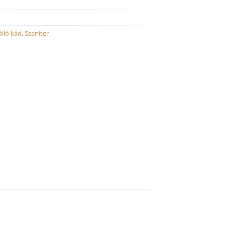
lló kád
,
Szaniter