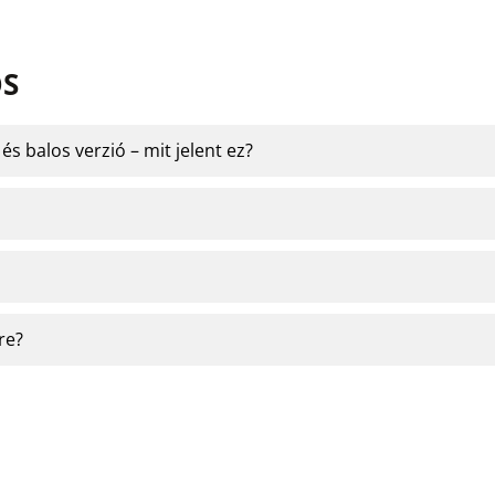
OS
s balos verzió – mit jelent ez?
re?