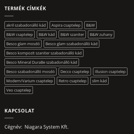
TERMÉK CÍMKÉK
akril szabadonálló kád
Aspira csaptelep
B&W
B&W csaptelep
B&W kád
B&W szaniter
B&W zuhany
Besco glam mosdó
Besco glam szabadonálló kád
Besco kompozit szaniter szabadonálló kád
Besco Mineral DuraBe szabadonálló kád
Besco szabadonálló mosdó
Decco csaptelep
Illusion csaptelep
Modern/Varium csaptelep
Retro csaptelep
slim kád
Veo csaptelep
KAPCSOLAT
Cégnév: Niagara System Kft.