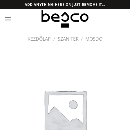
Skip
ADD ANYTHING HERE OR JUST REMOVE IT...
to
content
KEZDŐLAP
/
SZANITER
/
MOSDÓ