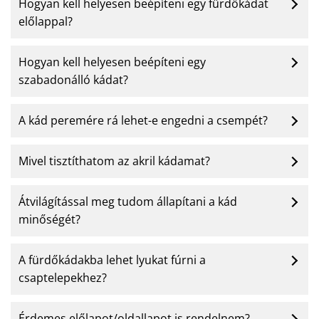
Hogyan kell helyesen beépíteni egy fürdőkádat
előlappal?
Hogyan kell helyesen beépíteni egy
szabadonálló kádat?
A kád peremére rá lehet-e engedni a csempét?
Mivel tisztíthatom az akril kádamat?
Átvilágítással meg tudom állapítani a kád
minőségét?
A fürdőkádakba lehet lyukat fúrni a
csaptelepekhez?
Érdemes előlapot/oldallapot is rendelnem?