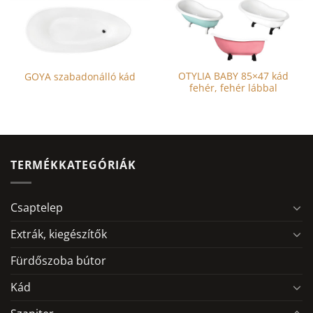
OTYLIA BABY 85×47 kád
GOYA szabadonálló kád
fehér, fehér lábbal
Ennek
a
terméknek
több
TERMÉKKATEGÓRIÁK
variációja
van.
A
Csaptelep
változatok
a
Extrák, kiegészítők
termékoldalon
Fürdőszoba bútor
választhatók
ki
Kád