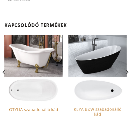
KAPCSOLÓDÓ TERMÉKEK
KEYA B&W szabadonálló
OTYLIA szabadonálló kád
kád
Ennek
Ennek