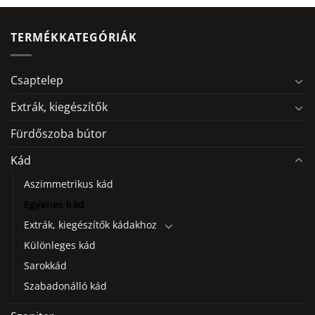
a
a
terméknek
terméknek
több
több
TERMÉKKATEGÓRIÁK
variációja
variációja
van.
van.
A
A
Csaptelep
változatok
változatok
a
a
Extrák, kiegészítők
termékoldalon
termékoldalon
Fürdőszoba bútor
választhatók
választhatók
ki
ki
Kád
Aszimmetrikus kád
Egyenes kád
Extrák, kiegészítők kádakhoz
Különleges kád
Sarokkád
Szabadonálló kád