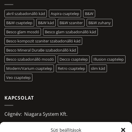
akril szabadonálló kád
Aspira csaptelep
B&W
B&W csaptelep
B&W kád
B&W szaniter
B&W zuhany
Besco glam mosdó
Besco glam szabadonálló kád
Besco kompozit szaniter szabadonálló kád
Besco Mineral DuraBe szabadonálló kád
Besco szabadonálló mosdó
Decco csaptelep
Illusion csaptelep
Modern/Varium csaptelep
Retro csaptelep
slim kád
Veo csaptelep
KAPCSOLAT
Cégnév: Niagara System Kft.
Adószám: 13156668-2-09
Süti beállítások