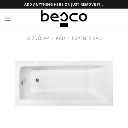
Skip
ADD ANYTHING HERE OR JUST REMOVE IT...
to
content
KEZDŐLAP
/
KÁD
/
EGYENES KÁD