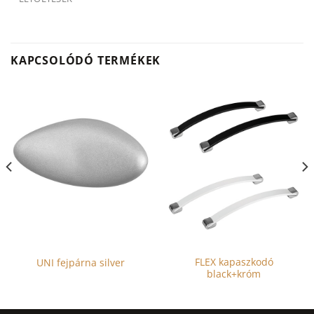
KAPCSOLÓDÓ TERMÉKEK
FLEX kapaszkodó
UNI fejpárna silver
black+króm
Ennek
a