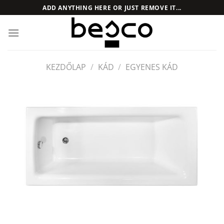
Skip
ADD ANYTHING HERE OR JUST REMOVE IT...
to
content
KEZDŐLAP
/
KÁD
/
EGYENES KÁD