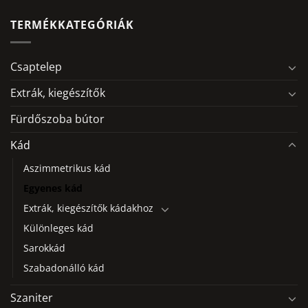
terméknek
több
TERMÉKKATEGÓRIÁK
variációja
van.
A
Csaptelep
változatok
a
Extrák, kiegészítők
termékoldalon
Fürdőszoba bútor
választhatók
ki
Kád
Aszimmetrikus kád
Egyenes kád
Extrák, kiegészítők kádakhoz
Különleges kád
Sarokkád
Szabadonálló kád
Szaniter