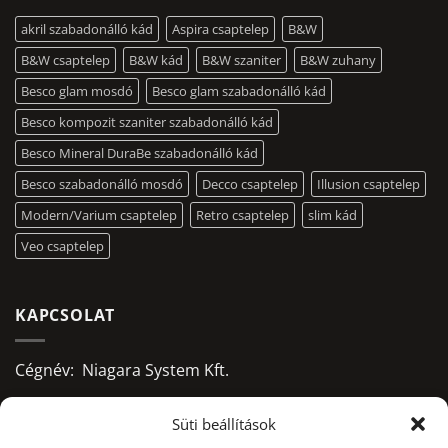
akril szabadonálló kád
Aspira csaptelep
B&W
B&W csaptelep
B&W kád
B&W szaniter
B&W zuhany
Besco glam mosdó
Besco glam szabadonálló kád
Besco kompozit szaniter szabadonálló kád
Besco Mineral DuraBe szabadonálló kád
Besco szabadonálló mosdó
Decco csaptelep
Illusion csaptelep
Modern/Varium csaptelep
Retro csaptelep
slim kád
Veo csaptelep
KAPCSOLAT
Cégnév: Niagara System Kft.
Adószám: 13156668-2-09
Süti beállítások