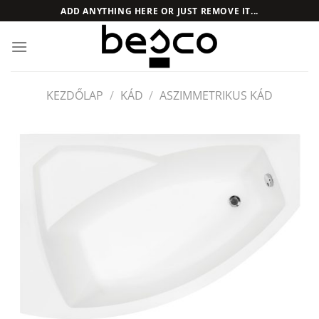
Skip
ADD ANYTHING HERE OR JUST REMOVE IT...
to
content
KEZDŐLAP
/
KÁD
/
ASZIMMETRIKUS KÁD