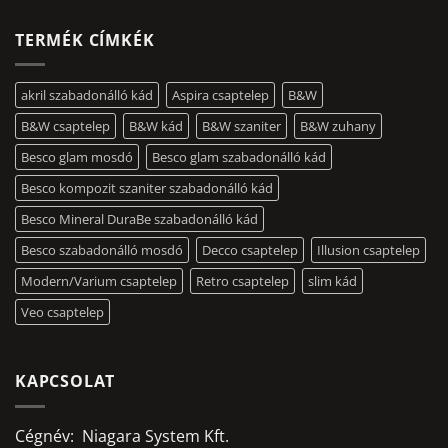
TERMÉK CÍMKÉK
akril szabadonálló kád
Aspira csaptelep
B&W
B&W csaptelep
B&W kád
B&W szaniter
B&W zuhany
Besco glam mosdó
Besco glam szabadonálló kád
Besco kompozit szaniter szabadonálló kád
Besco Mineral DuraBe szabadonálló kád
Besco szabadonálló mosdó
Decco csaptelep
Illusion csaptelep
Modern/Varium csaptelep
Retro csaptelep
slim kád
Veo csaptelep
KAPCSOLAT
Cégnév: Niagara System Kft.