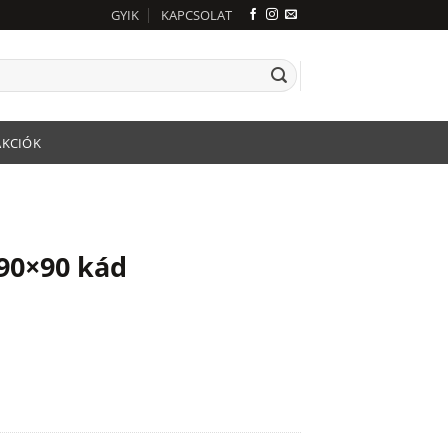
GYIK
KAPCSOLAT
AKCIÓK
90×90 kád