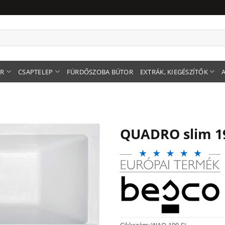
ER
CSAPTELEP
FÜRDŐSZOBA BÚTOR
EXTRÁK, KIEGÉSZÍTŐK
QUADRO slim 1
Cikkszám:
WAQ-190-SL