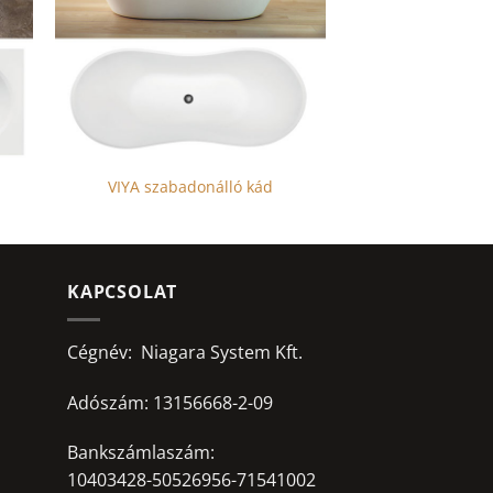
VIYA szabadonálló kád
Ennek
a
terméknek
több
KAPCSOLAT
variációja
van.
Cégnév: Niagara System Kft.
A
változatok
Adószám: 13156668-2-09
a
termékoldalon
Bankszámlaszám:
választhatók
10403428-50526956-71541002
ki