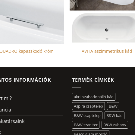
QUADRO kapaszkodó króm
AVITA aszimmetrikus kád
NTOS INFORMÁCIÓK
TERMÉK CÍMKÉK
akril szabadonálló kád
rt mi?
Aspira csaptelep
B&W
ancia
B&W csaptelep
B&W kád
katársaink
B&W szaniter
B&W zuhany
K
Besco glam mosdó