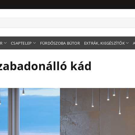
ER
CSAPTELEP
FÜRDŐSZOBA BÚTOR
EXTRÁK, KIEGÉSZÍTŐK
szabadonálló kád