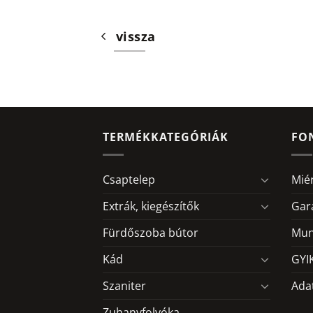
vissza
TERMÉKKATEGÓRIÁK
FO
Csaptelep
Mié
Extrák, kiegészítők
Gar
Fürdőszoba bútor
Mun
Kád
GYI
Szaniter
Ada
Zuhanyfolyóka