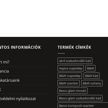
NTOS INFORMÁCIÓK
TERMÉK CÍMKÉK
akril szabadonálló kád
rt mi?
Aspira csaptelep
B&W
ancia
B&W csaptelep
B&W kád
katársaink
B&W szaniter
B&W zuhany
K
Besco glam mosdó
tvédelmi nyilatkozat
Besco glam szabadonálló kád
Besco kompozit szaniter