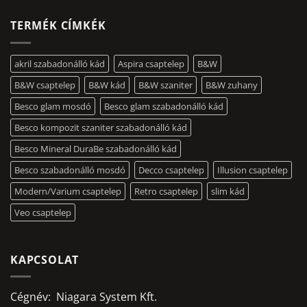
TERMÉK CÍMKÉK
akril szabadonálló kád
Aspira csaptelep
B&W
B&W csaptelep
B&W kád
B&W szaniter
B&W zuhany
Besco glam mosdó
Besco glam szabadonálló kád
Besco kompozit szaniter szabadonálló kád
Besco Mineral DuraBe szabadonálló kád
Besco szabadonálló mosdó
Decco csaptelep
Illusion csaptelep
Modern/Varium csaptelep
Retro csaptelep
slim kád
Veo csaptelep
KAPCSOLAT
Cégnév: Niagara System Kft.