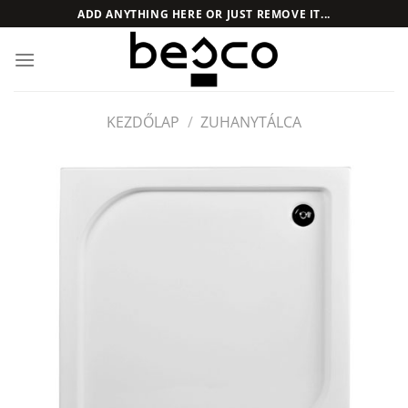
Skip
ADD ANYTHING HERE OR JUST REMOVE IT...
to
content
KEZDŐLAP
/
ZUHANYTÁLCA