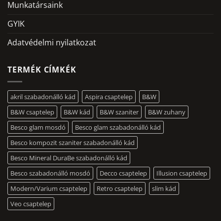
Munkatársaink
GYIK
Adatvédelmi nyilatkozat
TERMÉK CÍMKÉK
akril szabadonálló kád
Aspira csaptelep
B&W
B&W csaptelep
B&W kád
B&W szaniter
B&W zuhany
Besco glam mosdó
Besco glam szabadonálló kád
Besco kompozit szaniter szabadonálló kád
Besco Mineral DuraBe szabadonálló kád
Besco szabadonálló mosdó
Decco csaptelep
Illusion csaptelep
Modern/Varium csaptelep
Retro csaptelep
slim kád
Veo csaptelep