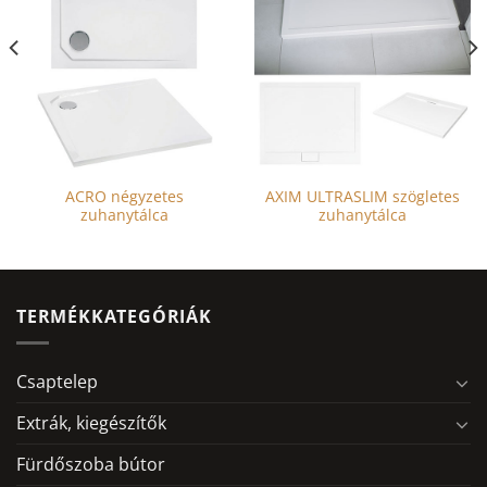
ACRO négyzetes
AXIM ULTRASLIM szögletes
zuhanytálca
zuhanytálca
TERMÉKKATEGÓRIÁK
Csaptelep
Extrák, kiegészítők
Fürdőszoba bútor