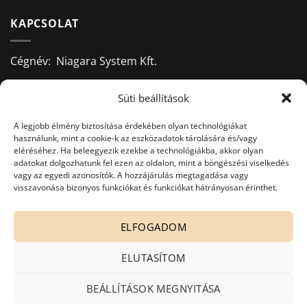
KAPCSOLAT
Cégnév: Niagara System Kft.
Adószám: 13156668-2-09
Süti beállítások
Bankszámlaszám:
A legjobb élmény biztosítása érdekében olyan technológiákat
használunk, mint a cookie-k az eszközadatok tárolására és/vagy
10403428-50526956-71541002
eléréséhez. Ha beleegyezik ezekbe a technológiákba, akkor olyan
adatokat dolgozhatunk fel ezen az oldalon, mint a böngészési viselkedés
Adatkezelés nyilvántartási száma:
vagy az egyedi azonosítók. A hozzájárulás megtagadása vagy
NAIH-82806/2015.
visszavonása bizonyos funkciókat és funkciókat hátrányosan érinthet.
office@niagarasystem.hu
ELFOGADOM
+36 52 535 712
+36 70 940 2907
ELUTASÍTOM
4030 Debrecen, Mikepércsi út 132.
BEÁLLÍTÁSOK MEGNYITÁSA