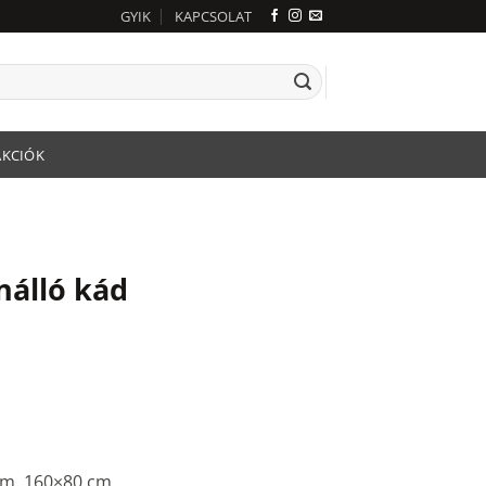
GYIK
KAPCSOLAT
AKCIÓK
álló kád
cm, 160×80 cm