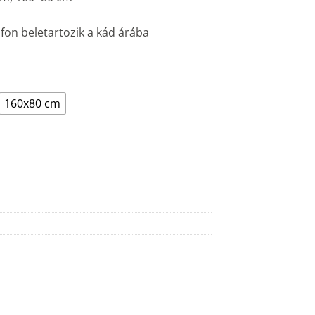
zifon beletartozik a kád árába
160x80 cm