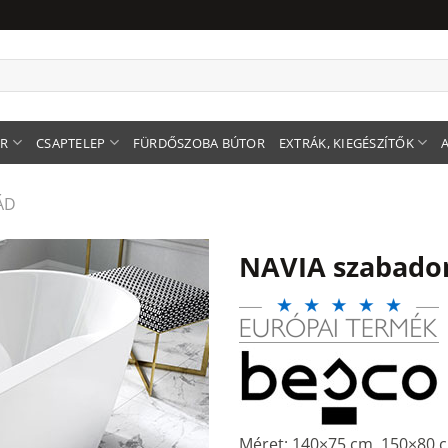
ER
CSAPTELEP
FÜRDŐSZOBA BÚTOR
EXTRÁK, KIEGÉSZÍTŐK
ÁD
NAVIA szabadon
Méret: 140×75 cm, 150×80 