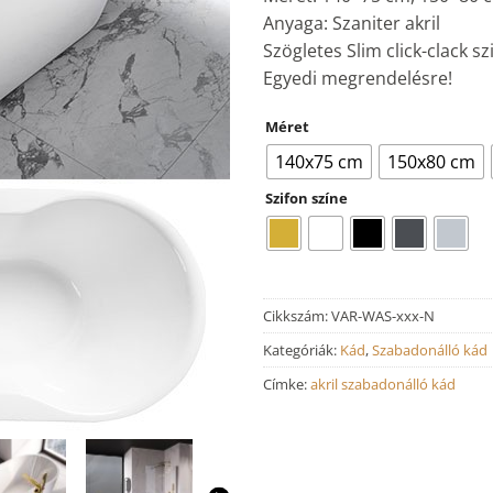
Anyaga: Szaniter akril
Szögletes Slim click-clack s
Egyedi megrendelésre!
Méret
140x75 cm
150x80 cm
Szifon színe
Cikkszám:
VAR-WAS-xxx-N
Kategóriák:
Kád
,
Szabadonálló kád
Címke:
akril szabadonálló kád