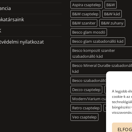
Aspira csaptelep
B&W
változatok
ancia
a
B&W csaptelep
B&W kád
termékoldalo
katársaink
B&W szaniter
B&W zuhany
választhatók
K
Besco glam mosdó
ki
tvédelmi nyilatkozat
Besco glam szabadonálló kád
Besco kompozit szaniter
szabadonálló kád
Besco Mineral DuraBe szabadonál
kád
Besco szabadonálló mosdó
Decco csaptelep
Illusion csapte
A legjobb é
cookie-k az
Modern/Varium csaptelep
technológiák
böngészési 
Retro csaptelep
slim kád
visszavonása
Veo csaptelep
ELFO