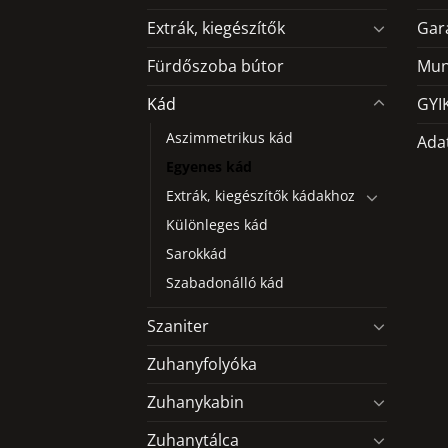
változatok
Extrák, kiegészítők
Gar
a
termékoldalon
Fürdőszoba bútor
Mun
választhatók
Kád
GYI
ki
Aszimmetrikus kád
Ada
Egyenes kád
Extrák, kiegészítők kádakhoz
Különleges kád
Sarokkád
Szabadonálló kád
Szaniter
Zuhanyfolyóka
Zuhanykabin
Zuhanytálca