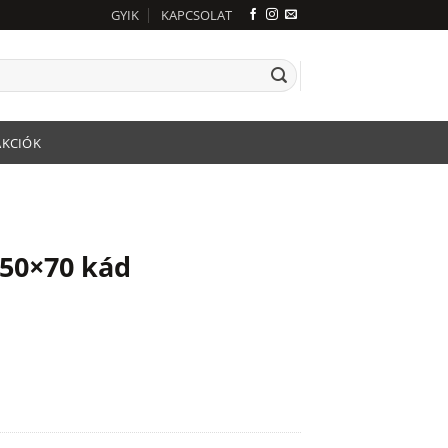
GYIK
KAPCSOLAT
AKCIÓK
50×70 kád