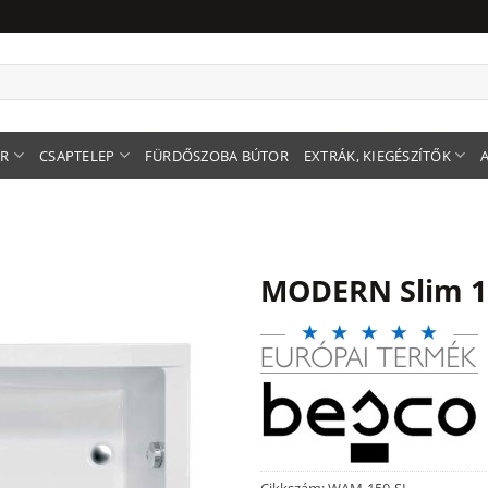
ER
CSAPTELEP
FÜRDŐSZOBA BÚTOR
EXTRÁK, KIEGÉSZÍTŐK
MODERN Slim 1
Cikkszám:
WAM-150-SL