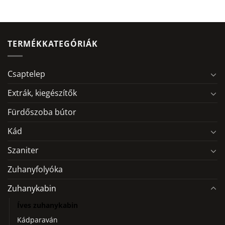
TERMÉKKATEGÓRIÁK
Csaptelep
Extrák, kiegészítők
Fürdőszoba bútor
Kád
Szaniter
Zuhanyfolyóka
Zuhanykabin
Íves zuhanykabin
Kádparaván