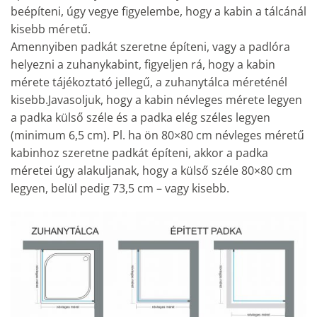
beépíteni, úgy vegye figyelembe, hogy a kabin a tálcánál
kisebb méretű.
Amennyiben padkát szeretne építeni, vagy a padlóra
helyezni a zuhanykabint, figyeljen rá, hogy a kabin
mérete tájékoztató jellegű, a zuhanytálca méreténél
kisebb.Javasoljuk, hogy a kabin névleges mérete legyen
a padka külső széle és a padka elég széles legyen
(minimum 6,5 cm). Pl. ha ön 80×80 cm névleges méretű
kabinhoz szeretne padkát építeni, akkor a padka
méretei úgy alakuljanak, hogy a külső széle 80×80 cm
legyen, belül pedig 73,5 cm – vagy kisebb.