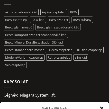
akril szabadonálló kád
Aspira csaptelep
B&W
B&W csaptelep
B&W kád
B&W szaniter
B&W zuhany
Besco glam mosdó
Besco glam szabadonálló kád
Besco kompozit szaniter szabadonálló kád
Besco Mineral DuraBe szabadonálló kád
Besco szabadonálló mosdó
Decco csaptelep
Illusion csaptelep
Modern/Varium csaptelep
Retro csaptelep
slim kád
Veo csaptelep
KAPCSOLAT
Cégnév: Niagara System Kft.
Adószám: 13156668-2-09
Süti beállítások