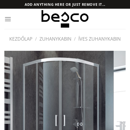
Skip
ADD ANYTHING HERE OR JUST REMOVE IT...
to
content
KEZDŐLAP
/
ZUHANYKABIN
/
ÍVES ZUHANYKABIN