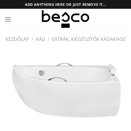
Skip
ADD ANYTHING HERE OR JUST REMOVE IT...
to
content
KEZDŐLAP
/
KÁD
/
EXTRÁK, KIEGÉSZÍTŐK KÁDAKHOZ