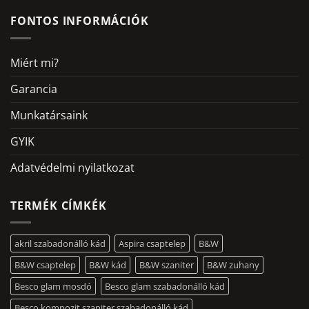
FONTOS INFORMÁCIÓK
Miért mi?
Garancia
Munkatársaink
GYIK
Adatvédelmi nyilatkozat
TERMÉK CÍMKÉK
akril szabadonálló kád
Aspira csaptelep
B&W
B&W csaptelep
B&W kád
B&W szaniter
B&W zuhany
Besco glam mosdó
Besco glam szabadonálló kád
Besco kompozit szaniter szabadonálló kád