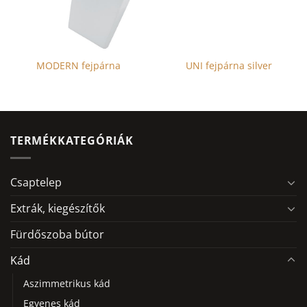
MODERN fejpárna
UNI fejpárna silver
Ennek
a
terméknek
több
TERMÉKKATEGÓRIÁK
variációja
van.
A
Csaptelep
változatok
a
Extrák, kiegészítők
termékoldalon
Fürdőszoba bútor
választhatók
ki
Kád
Aszimmetrikus kád
Egyenes kád