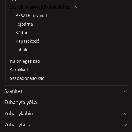
Extrák, kiegészítők kádakhoz
BESAFE bevonat
Fejpárna
Kádpolc
Kapaszkodó
Lábak
Különleges kád
Sarokkád
Szabadonálló kád
Szaniter
Zuhanyfolyóka
Zuhanykabin
Zuhanytálca