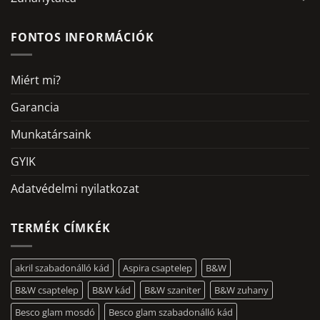
FONTOS INFORMÁCIÓK
Miért mi?
Garancia
Munkatársaink
GYIK
Adatvédelmi nyilatkozat
TERMÉK CÍMKÉK
akril szabadonálló kád
Aspira csaptelep
B&W
B&W csaptelep
B&W kád
B&W szaniter
B&W zuhany
Besco glam mosdó
Besco glam szabadonálló kád