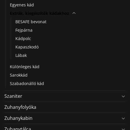
Egyenes kád
Extrák, kiegészítők kádakhoz
BESAFE bevonat
Fejpárna
Kádpolc
Kapaszkodó
Lábak
Különleges kád
Sarokkád
Szabadonálló kád
Szaniter
Zuhanyfolyóka
Zuhanykabin
Zuhanytálca