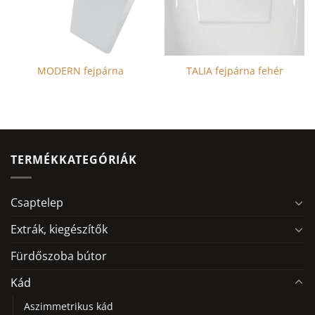
MODERN fejpárna
TALIA fejpárna fehér
Ennek
a
terméknek
több
TERMÉKKATEGÓRIÁK
variációja
van.
A
Csaptelep
változatok
a
Extrák, kiegészítők
termékoldalon
Fürdőszoba bútor
választhatók
ki
Kád
Aszimmetrikus kád