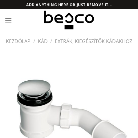
Skip
ADD ANYTHING HERE OR JUST REMOVE IT...
to
content
KEZDŐLAP
/
KÁD
/
EXTRÁK, KIEGÉSZÍTŐK KÁDAKHOZ