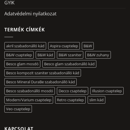
GYIK
Adatvédelmi nyilatkozat
TERMÉK CÍMKÉK
akril szabadonálló kád
Aspira csaptelep
B&W
B&W csaptelep
B&W kád
B&W szaniter
B&W zuhany
Besco glam mosdó
Besco glam szabadonálló kád
Besco kompozit szaniter szabadonálló kád
Besco Mineral DuraBe szabadonálló kád
Besco szabadonálló mosdó
Decco csaptelep
Illusion csaptelep
Modern/Varium csaptelep
Retro csaptelep
slim kád
Veo csaptelep
KAPCSOLAT