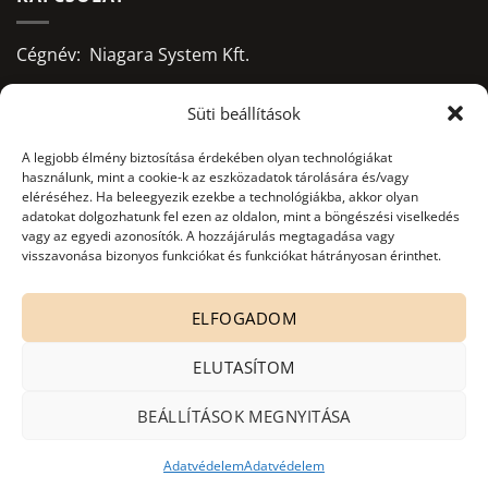
Cégnév: Niagara System Kft.
Adószám: 13156668-2-09
Süti beállítások
Bankszámlaszám:
A legjobb élmény biztosítása érdekében olyan technológiákat
használunk, mint a cookie-k az eszközadatok tárolására és/vagy
10403428-50526956-71541002
eléréséhez. Ha beleegyezik ezekbe a technológiákba, akkor olyan
adatokat dolgozhatunk fel ezen az oldalon, mint a böngészési viselkedés
Adatkezelés nyilvántartási száma:
vagy az egyedi azonosítók. A hozzájárulás megtagadása vagy
visszavonása bizonyos funkciókat és funkciókat hátrányosan érinthet.
NAIH-82806/2015.
office@niagarasystem.hu
ELFOGADOM
+36 52 535 712
+36 70 940 2907
ELUTASÍTOM
4030 Debrecen, Mikepércsi út 132.
BEÁLLÍTÁSOK MEGNYITÁSA
Adatvédelem
Adatvédelem
Copyright 2026 ©
Niagara System Kft. - besco.hu