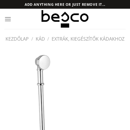
Skip
ADD ANYTHING HERE OR JUST REMOVE IT...
to
content
KEZDŐLAP
/
KÁD
/
EXTRÁK, KIEGÉSZÍTŐK KÁDAKHOZ