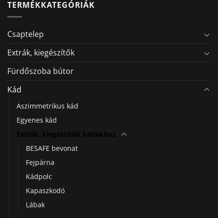
TERMÉKKATEGÓRIÁK
Csaptelep
Extrák, kiegészítők
Fürdőszoba bútor
Kád
Aszimmetrikus kád
Egyenes kád
Extrák, kiegészítők kádakhoz
BESAFE bevonat
Fejpárna
Kádpolc
Kapaszkodó
Lábak