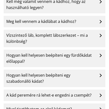
Kell még valamit vennem a kádhoz, hogy az
használható legyen?
Meg kell vennem a kádlábat a kádhoz?
Vízszintező láb, komplett lábszerkezet – mi a
különbség?
Hogyan kell helyesen beépíteni egy fürdőkádat
előlappal?
Hogyan kell helyesen beépíteni egy
szabadonálló kádat?
A kád peremére rá lehet-e engedni a csempét?
Mivel tisztíthatom az akril kádamat?