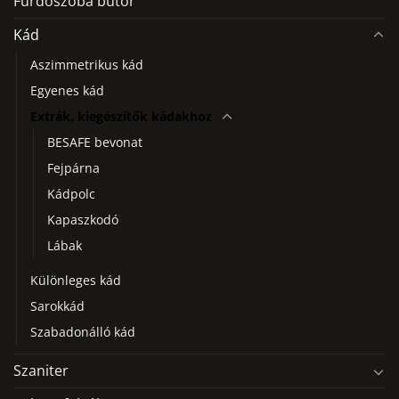
Fürdőszoba bútor
választhatók
ki
Kád
Aszimmetrikus kád
Egyenes kád
Extrák, kiegészítők kádakhoz
BESAFE bevonat
Fejpárna
Kádpolc
Kapaszkodó
Lábak
Különleges kád
Sarokkád
Szabadonálló kád
Szaniter