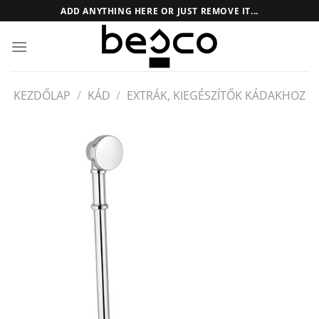
Skip
ADD ANYTHING HERE OR JUST REMOVE IT...
to
content
KEZDŐLAP
/
KÁD
/
EXTRÁK, KIEGÉSZÍTŐK KÁDAKHOZ