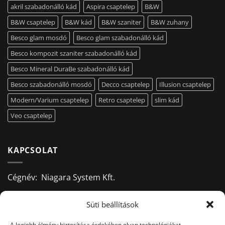
akril szabadonálló kád
Aspira csaptelep
B&W
B&W csaptelep
B&W kád
B&W szaniter
B&W zuhany
Besco glam mosdó
Besco glam szabadonálló kád
Besco kompozit szaniter szabadonálló kád
Besco Mineral DuraBe szabadonálló kád
Besco szabadonálló mosdó
Decco csaptelep
Illusion csaptelep
Modern/Varium csaptelep
Retro csaptelep
slim kád
Veo csaptelep
KAPCSOLAT
Cégnév: Niagara System Kft.
Adószám: 13156668-2-09
Süti beállítások
Bankszámlaszám:
A legjobb élmény biztosítása érdekében olyan technológiákat