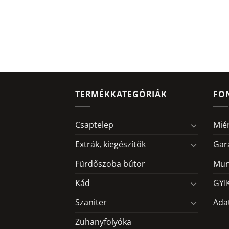
TERMÉKKATEGÓRIÁK
FO
Csaptelep
Mié
Extrák, kiegészítők
Gar
Fürdőszoba bútor
Mun
Kád
GYI
Szaniter
Ada
Zuhanyfolyóka