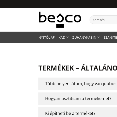
Skip
to
content
Keresés
a
következőre:
NYITÓLAP
KÁD
ZUHANYKABIN
SZANIT
TERMÉKEK – ÁLTALÁN
Több helyen látom, hogy van jobbos é
Hogyan tisztítsam a termékemet?
Ki építheti be a terméket?