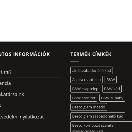
NTOS INFORMÁCIÓK
TERMÉK CÍMKÉK
akril szabadonálló kád
rt mi?
Aspira csaptelep
B&W
ancia
B&W csaptelep
B&W kád
katársaink
B&W szaniter
B&W zuhany
K
Besco glam mosdó
tvédelmi nyilatkozat
Besco glam szabadonálló kád
Besco kompozit szaniter
szabadonálló kád