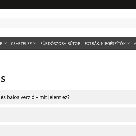
ER
CSAPTELEP
FÜRDŐSZOBA BÚTOR
EXTRÁK, KIEGÉSZÍTŐK
OS
s balos verzió – mit jelent ez?