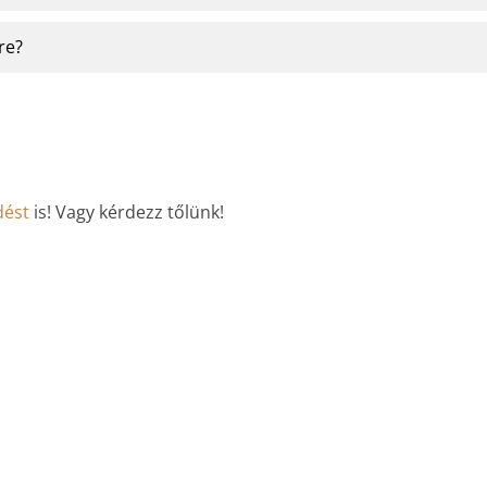
re?
dést
is! Vagy kérdezz tőlünk!