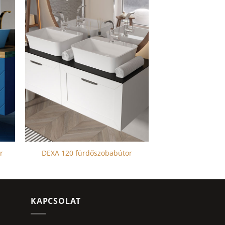
r
DEXA 120 fürdőszobabútor
KAPCSOLAT