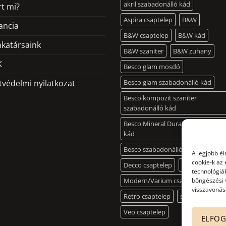
akril szabadonálló kád
rt mi?
Aspira csaptelep
B&W
ancia
B&W csaptelep
B&W kád
katársaink
B&W szaniter
B&W zuhany
K
Besco glam mosdó
tvédelmi nyilatkozat
Besco glam szabadonálló kád
Besco kompozit szaniter
szabadonálló kád
Besco Mineral DuraBe szabadonál
kád
Besco szabadonálló mosdó
A legjobb é
cookie-k az
Decco csaptelep
Illusion csapte
technológiák
Modern/Varium csaptelep
böngészési 
visszavonása
Retro csaptelep
slim kád
Veo csaptelep
ELFO