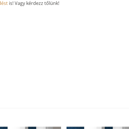
dést
is! Vagy kérdezz tőlünk!