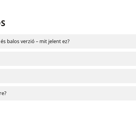
OS
s balos verzió – mit jelent ez?
re?