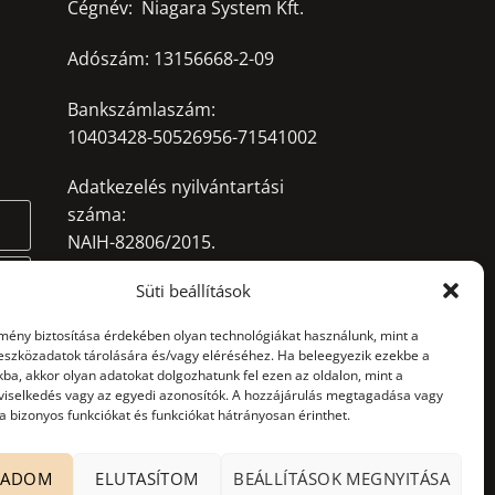
Cégnév: Niagara System Kft.
Adószám: 13156668-2-09
Bankszámlaszám:
10403428-50526956-71541002
Adatkezelés nyilvántartási
száma:
NAIH-82806/2015.
ló
Süti beállítások
office@niagarasystem.hu
+36 52 535 712
lmény biztosítása érdekében olyan technológiákat használunk, mint a
+36 70 940 2907
 eszközadatok tárolására és/vagy eléréséhez. Ha beleegyezik ezekbe a
lep
4030 Debrecen, Mikepércsi út
ba, akkor olyan adatokat dolgozhatunk fel ezen az oldalon, mint a
viselkedés vagy az egyedi azonosítók. A hozzájárulás megtagadása vagy
132.
 bizonyos funkciókat és funkciókat hátrányosan érinthet.
GADOM
ELUTASÍTOM
BEÁLLÍTÁSOK MEGNYITÁSA