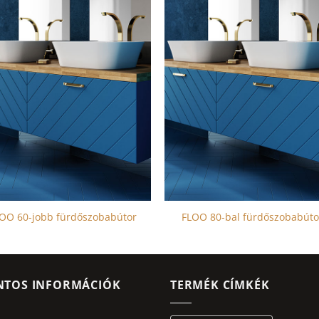
OO 60-jobb fürdőszobabútor
FLOO 80-bal fürdőszobabúto
NTOS INFORMÁCIÓK
TERMÉK CÍMKÉK