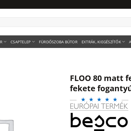
ER
CSAPTELEP
FÜRDŐSZOBA BÚTOR
EXTRÁK, KIEGÉSZÍTŐK
FLOO 80 matt 
fekete fogantyú