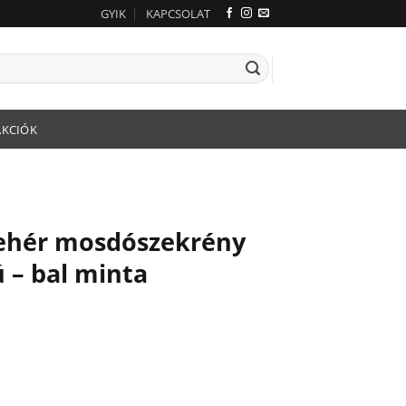
GYIK
KAPCSOLAT
AKCIÓK
fehér mosdószekrény
 – bal minta