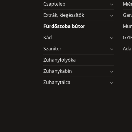
Csaptelep
Mié
Extrák, kiegészítők
Gar
Fürdőszoba bútor
Mun
Kád
GYI
Szaniter
Ada
Zuhanyfolyóka
Zuhanykabin
Zuhanytálca