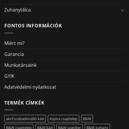
Zuhanytálca
FONTOS INFORMÁCIÓK
Miért mi?
Garancia
Munkatársaink
GYIK
Adatvédelmi nyilatkozat
TERMÉK CÍMKÉK
akril szabadonálló kád
Aspira csaptelep
B&W
B&W csaptelep
B&W kád
B&W szaniter
B&W zuhany