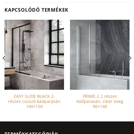
KAPCSOLÓDÓ TERMÉKEK
EASY SLIDE BLACK 2-
PRIME-2 2 részes
részes csúszó kádparaván
kádparaván, clear üveg
100×150
90×140