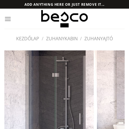
Skip
ADD ANYTHING HERE OR JUST REMOVE IT...
to
content
KEZDŐLAP
/
ZUHANYKABIN
/
ZUHANYAJTÓ