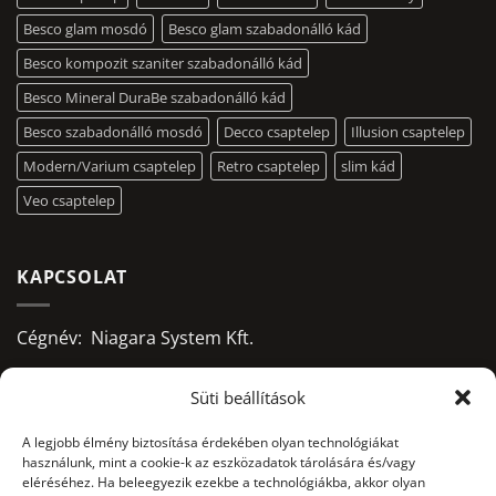
Besco glam mosdó
Besco glam szabadonálló kád
Besco kompozit szaniter szabadonálló kád
Besco Mineral DuraBe szabadonálló kád
Besco szabadonálló mosdó
Decco csaptelep
Illusion csaptelep
Modern/Varium csaptelep
Retro csaptelep
slim kád
Veo csaptelep
KAPCSOLAT
Cégnév: Niagara System Kft.
Adószám: 13156668-2-09
Süti beállítások
Bankszámlaszám:
A legjobb élmény biztosítása érdekében olyan technológiákat
használunk, mint a cookie-k az eszközadatok tárolására és/vagy
10403428-50526956-71541002
eléréséhez. Ha beleegyezik ezekbe a technológiákba, akkor olyan