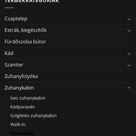
TERMÉKKATEGÓRIÁK
Csaptelep
Extrák, kiegészítők
Fürdőszoba bútor
Kád
Szaniter
Zuhanyfolyóka
Zuhanykabin
Íves zuhanykabin
Kádparaván
Szögletes zuhanykabin
Walk-In
Zuhanyajtó