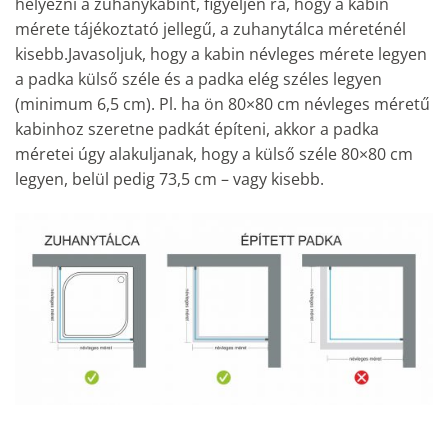
helyezni a zuhanykabint, figyeljen rá, hogy a kabin
mérete tájékoztató jellegű, a zuhanytálca méreténél
kisebb.Javasoljuk, hogy a kabin névleges mérete legyen
a padka külső széle és a padka elég széles legyen
(minimum 6,5 cm). Pl. ha ön 80×80 cm névleges méretű
kabinhoz szeretne padkát építeni, akkor a padka
méretei úgy alakuljanak, hogy a külső széle 80×80 cm
legyen, belül pedig 73,5 cm – vagy kisebb.