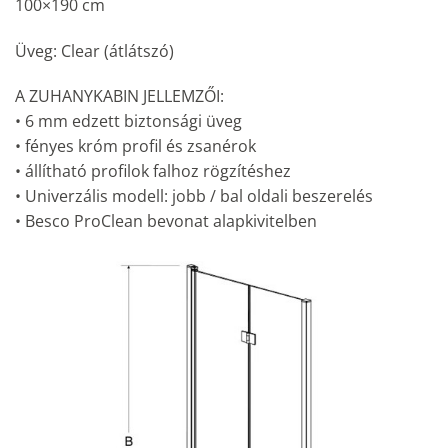
100×190 cm
Üveg: Clear (átlátszó)
A ZUHANYKABIN JELLEMZŐI:
• 6 mm edzett biztonsági üveg
• fényes króm profil és zsanérok
• állítható profilok falhoz rögzítéshez
• Univerzális modell: jobb / bal oldali beszerelés
• Besco ProClean bevonat alapkivitelben