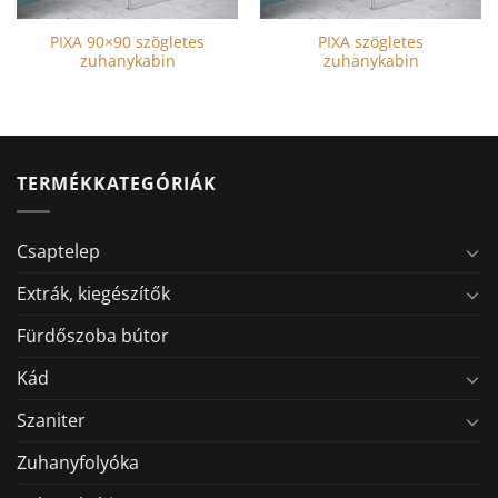
PIXA 90×90 szögletes
PIXA szögletes
zuhanykabin
zuhanykabin
TERMÉKKATEGÓRIÁK
Csaptelep
Extrák, kiegészítők
Fürdőszoba bútor
Kád
Szaniter
Zuhanyfolyóka