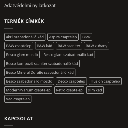
Adatvédelmi nyilatkozat
TERMÉK CÍMKÉK
akril szabadonálló kád
Aspira csaptelep
B&W
B&W csaptelep
B&W kád
B&W szaniter
B&W zuhany
Besco glam mosdó
Besco glam szabadonálló kád
Besco kompozit szaniter szabadonálló kád
Besco Mineral DuraBe szabadonálló kád
Besco szabadonálló mosdó
Decco csaptelep
Illusion csaptelep
Modern/Varium csaptelep
Retro csaptelep
slim kád
Veo csaptelep
KAPCSOLAT