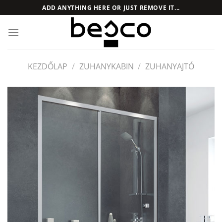
Skip
ADD ANYTHING HERE OR JUST REMOVE IT...
to
content
KEZDŐLAP
/
ZUHANYKABIN
/
ZUHANYAJTÓ