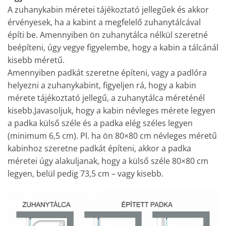
A zuhanykabin méretei tájékoztató jellegűek és akkor
érvényesek, ha a kabint a megfelelő zuhanytálcával
építi be. Amennyiben ön zuhanytálca nélkül szeretné
beépíteni, úgy vegye figyelembe, hogy a kabin a tálcánál
kisebb méretű.
Amennyiben padkát szeretne építeni, vagy a padlóra
helyezni a zuhanykabint, figyeljen rá, hogy a kabin
mérete tájékoztató jellegű, a zuhanytálca méreténél
kisebb.Javasoljuk, hogy a kabin névleges mérete legyen
a padka külső széle és a padka elég széles legyen
(minimum 6,5 cm). Pl. ha ön 80×80 cm névleges méretű
kabinhoz szeretne padkát építeni, akkor a padka
méretei úgy alakuljanak, hogy a külső széle 80×80 cm
legyen, belül pedig 73,5 cm – vagy kisebb.