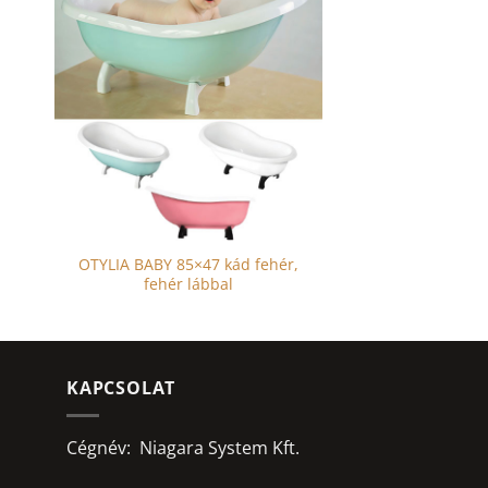
OTYLIA BABY 85×47 kád fehér,
fehér lábbal
KAPCSOLAT
Cégnév: Niagara System Kft.