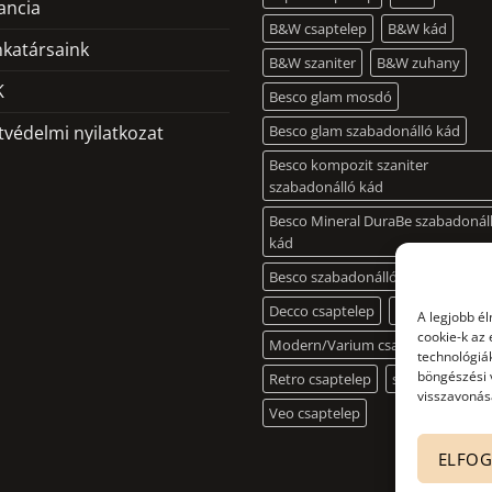
ancia
a
B&W csaptelep
B&W kád
termékoldalon
katársaink
B&W szaniter
B&W zuhany
választhatók
K
Besco glam mosdó
ki
tvédelmi nyilatkozat
Besco glam szabadonálló kád
Besco kompozit szaniter
szabadonálló kád
Besco Mineral DuraBe szabadonál
kád
Besco szabadonálló mosdó
Decco csaptelep
Illusion csapte
A legjobb é
cookie-k az
Modern/Varium csaptelep
technológiák
böngészési 
Retro csaptelep
slim kád
visszavonása
Veo csaptelep
ELFO