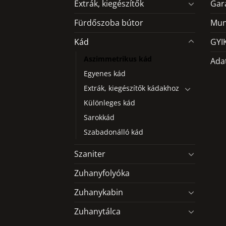
Extrák, kiegészítők
Gar
a
termékoldalon
Fürdőszoba bútor
Mun
választhatók
Kád
GYI
ki
Aszimmetrikus kád
Ada
Egyenes kád
Extrák, kiegészítők kádakhoz
Különleges kád
Sarokkád
Szabadonálló kád
Szaniter
Zuhanyfolyóka
Zuhanykabin
Zuhanytálca