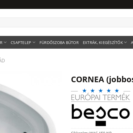
ER
CSAPTELEP
FÜRDŐSZOBA BÚTOR
EXTRÁK, KIEGÉSZÍTŐK
ÁD
CORNEA (jobbos
Cikkszám:
WAC-150-NP