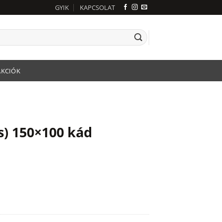
GYIK
KAPCSOLAT
AKCIÓK
) 150×100 kád