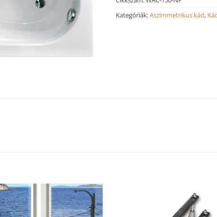
Kategóriák:
Aszimmetrikus kád
,
Ká