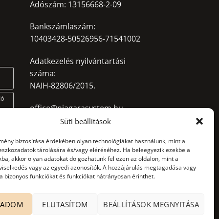
Adószám: 13156668-2-09
Bankszámlaszám:
10403428-50526956-71541002
Adatkezelés nyilvántartási
száma:
NAIH-82806/2015.
ló
office@niagarasystem.hu
+36 52 535 712
Süti beállítások
+36 70 940 2907
lep
lmény biztosítása érdekében olyan technológiákat használunk, mint a
4030 Debrecen, Mikepércsi út
 eszközadatok tárolására és/vagy eléréséhez. Ha beleegyezik ezekbe a
132.
ba, akkor olyan adatokat dolgozhatunk fel ezen az oldalon, mint a
viselkedés vagy az egyedi azonosítók. A hozzájárulás megtagadása vagy
 bizonyos funkciókat és funkciókat hátrányosan érinthet.
GADOM
ELUTASÍTOM
BEÁLLÍTÁSOK MEGNYITÁSA