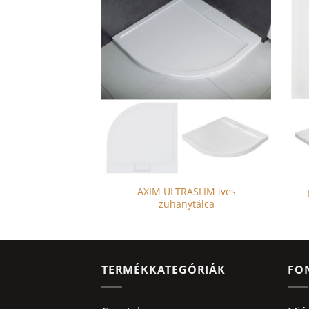
AXIM ULTRASLIM íves
tes zuhanytálca
zuhanytálca
TERMÉKKATEGÓRIÁK
FO