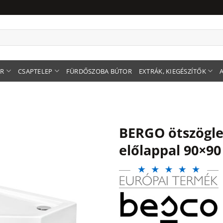
ER
CSAPTELEP
FÜRDŐSZOBA BÚTOR
EXTRÁK, KIEGÉSZÍTŐK
BERGO ötszögle
előlappal 90×90