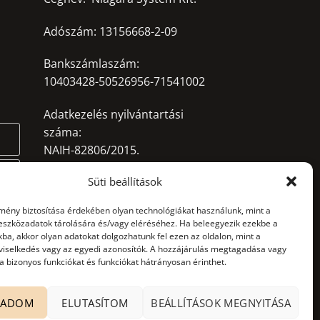
Adószám: 13156668-2-09
Bankszámlaszám:
10403428-50526956-71541002
Adatkezelés nyilvántartási
száma:
NAIH-82806/2015.
ló
Süti beállítások
office@niagarasystem.hu
+36 52 535 712
lmény biztosítása érdekében olyan technológiákat használunk, mint a
+36 70 940 2907
 eszközadatok tárolására és/vagy eléréséhez. Ha beleegyezik ezekbe a
lep
4030 Debrecen, Mikepércsi út
ba, akkor olyan adatokat dolgozhatunk fel ezen az oldalon, mint a
viselkedés vagy az egyedi azonosítók. A hozzájárulás megtagadása vagy
132.
 bizonyos funkciókat és funkciókat hátrányosan érinthet.
GADOM
ELUTASÍTOM
BEÁLLÍTÁSOK MEGNYITÁSA