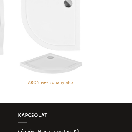
ARON íves zuhanytálca
KAPCSOLAT
Cégnév: Niagara System Kft.