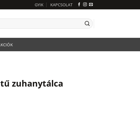
GYIK
KAPCSOLAT
AKCIÓK
tű zuhanytálca