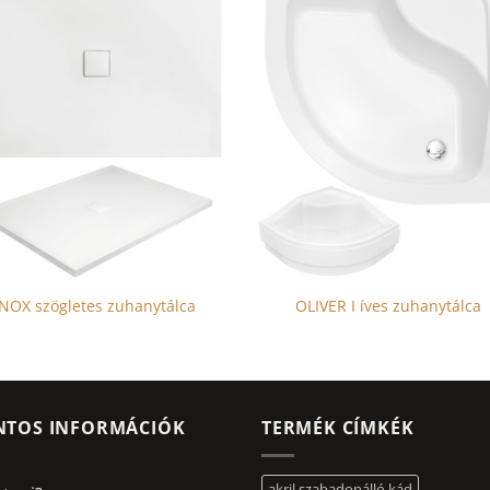
NOX szögletes zuhanytálca
OLIVER I íves zuhanytálca
NTOS INFORMÁCIÓK
TERMÉK CÍMKÉK
akril szabadonálló kád