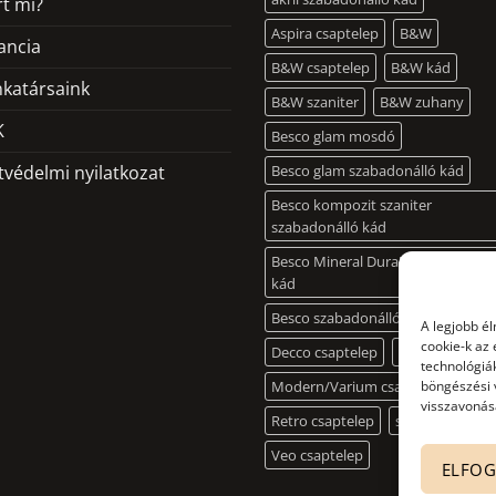
rt mi?
Aspira csaptelep
B&W
ancia
B&W csaptelep
B&W kád
katársaink
B&W szaniter
B&W zuhany
K
Besco glam mosdó
tvédelmi nyilatkozat
Besco glam szabadonálló kád
Besco kompozit szaniter
szabadonálló kád
Besco Mineral DuraBe szabadonál
kád
Besco szabadonálló mosdó
A legjobb é
cookie-k az
Decco csaptelep
Illusion csapte
technológiák
Modern/Varium csaptelep
böngészési 
visszavonása
Retro csaptelep
slim kád
Veo csaptelep
ELFO