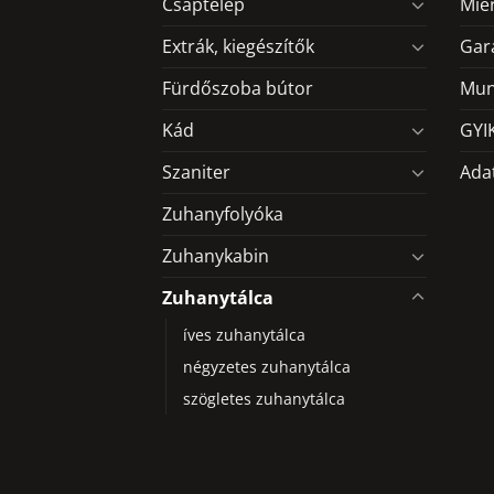
Csaptelep
Mié
Extrák, kiegészítők
Gar
Fürdőszoba bútor
Mun
Kád
GYI
Szaniter
Ada
Zuhanyfolyóka
Zuhanykabin
Zuhanytálca
íves zuhanytálca
négyzetes zuhanytálca
szögletes zuhanytálca