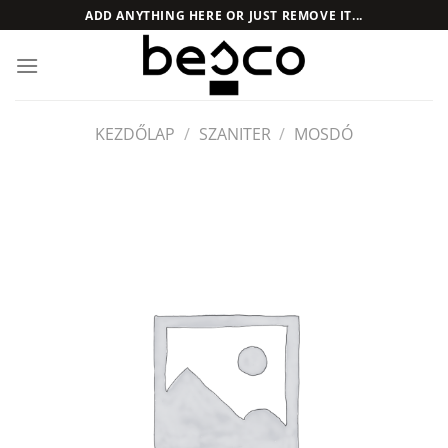
Skip
ADD ANYTHING HERE OR JUST REMOVE IT...
to
content
KEZDŐLAP
/
SZANITER
/
MOSDÓ