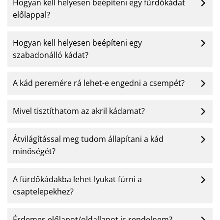
Hogyan kell helyesen beépíteni egy fürdőkádat
előlappal?
Hogyan kell helyesen beépíteni egy
szabadonálló kádat?
A kád peremére rá lehet-e engedni a csempét?
Mivel tisztíthatom az akril kádamat?
Átvilágítással meg tudom állapítani a kád
minőségét?
A fürdőkádakba lehet lyukat fúrni a
csaptelepekhez?
Érdemes előlapot/oldallapot is rendelnem?