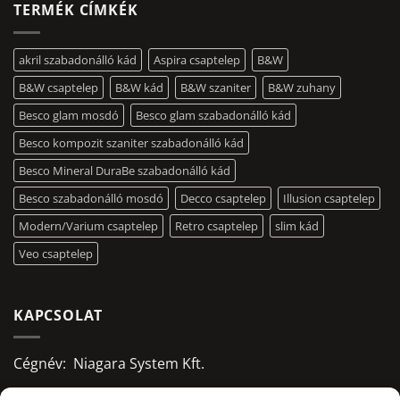
TERMÉK CÍMKÉK
akril szabadonálló kád
Aspira csaptelep
B&W
B&W csaptelep
B&W kád
B&W szaniter
B&W zuhany
Besco glam mosdó
Besco glam szabadonálló kád
Besco kompozit szaniter szabadonálló kád
Besco Mineral DuraBe szabadonálló kád
Besco szabadonálló mosdó
Decco csaptelep
Illusion csaptelep
Modern/Varium csaptelep
Retro csaptelep
slim kád
Veo csaptelep
KAPCSOLAT
Cégnév: Niagara System Kft.