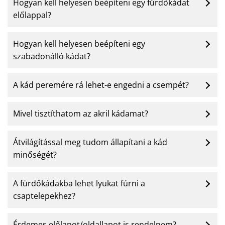
Hogyan kell helyesen beépíteni egy fürdőkádat
előlappal?
Hogyan kell helyesen beépíteni egy
szabadonálló kádat?
A kád peremére rá lehet-e engedni a csempét?
Mivel tisztíthatom az akril kádamat?
Átvilágítással meg tudom állapítani a kád
minőségét?
A fürdőkádakba lehet lyukat fúrni a
csaptelepekhez?
Érdemes előlapot/oldallapot is rendelnem?