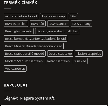
TERMÉK CÍMKÉK
akril szabadonálló kád
Aspira csaptelep
B&W
B&W csaptelep
B&W kád
B&W szaniter
B&W zuhany
Besco glam mosdó
Besco glam szabadonálló kád
Besco kompozit szaniter szabadonálló kád
Besco Mineral DuraBe szabadonálló kád
Besco szabadonálló mosdó
Decco csaptelep
Illusion csaptelep
Modern/Varium csaptelep
Retro csaptelep
slim kád
Veo csaptelep
KAPCSOLAT
Cégnév: Niagara System Kft.