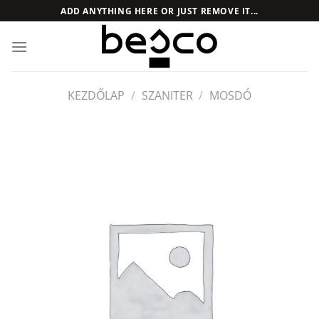
Skip
ADD ANYTHING HERE OR JUST REMOVE IT...
to
content
KEZDŐLAP
/
SZANITER
/
MOSDÓ