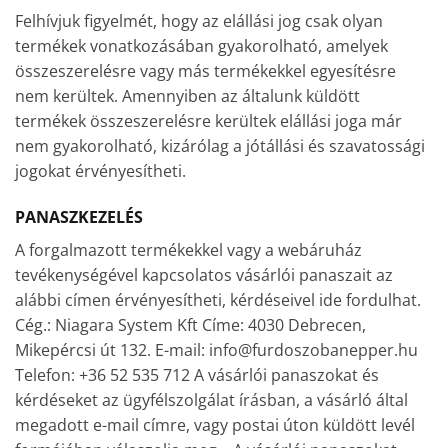
Felhívjuk figyelmét, hogy az elállási jog csak olyan
termékek vonatkozásában gyakorolható, amelyek
összeszerelésre vagy más termékekkel egyesítésre
nem kerültek. Amennyiben az általunk küldött
termékek összeszerelésre kerültek elállási joga már
nem gyakorolható, kizárólag a jótállási és szavatossági
jogokat érvényesítheti.
PANASZKEZELÉS
A forgalmazott termékekkel vagy a webáruház
tevékenységével kapcsolatos vásárlói panaszait az
alábbi címen érvényesítheti, kérdéseivel ide fordulhat.
Cég.: Niagara System Kft Címe: 4030 Debrecen,
Mikepércsi út 132. E-mail: info@furdoszobanepper.hu
Telefon: +36 52 535 712 A vásárlói panaszokat és
kérdéseket az ügyfélszolgálat írásban, a vásárló által
megadott e-mail címre, vagy postai úton küldött levél