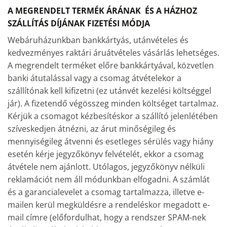
A MEGRENDELT TERMÉK ÁRÁNAK ÉS A HÁZHOZ
SZÁLLÍTÁS DÍJÁNAK FIZETÉSI MÓDJA
Webáruházunkban bankkártyás, utánvételes és
kedvezményes raktári áruátvételes vásárlás lehetséges.
A megrendelt terméket előre bankkártyával, közvetlen
banki átutalással vagy a csomag átvételekor a
szállítónak kell kifizetni (ez utánvét kezelési költséggel
jár). A fizetendő végösszeg minden költséget tartalmaz.
Kérjük a csomagot kézbesítéskor a szállító jelenlétében
szíveskedjen átnézni, az árut minőségileg és
mennyiségileg átvenni és esetleges sérülés vagy hiány
esetén kérje jegyzőkönyv felvételét, ekkor a csomag
átvétele nem ajánlott. Utólagos, jegyzőkönyv nélküli
reklamációt nem áll módunkban elfogadni. A számlát
és a garancialevelet a csomag tartalmazza, illetve e-
mailen kerül megküldésre a rendeléskor megadott e-
mail címre (előfordulhat, hogy a rendszer SPAM-nek