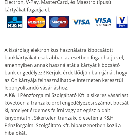
Electron, V-Pay, MasterCard, és Maestro típusú
kártyákat fogadja el.
A kizárólag elektronikus használatra kibocsátott
bankkártyákat csak abban az esetben fogadhatjuk el,
amennyiben annak használatát a kártyát kibocsátó
bank engedélyezi! Kérjük, érdeklődjön bankjánál, hogy
az Ön kártyája felhasználható-e interneten keresztül
lebonyolítandó vásárláshoz.
A K&H Pénzforgalmi Szolgáltató Kft. a sikeres vásárlást
követően a tranzakcióról engedélyezési számot bocsát
ki, amelyet érdemes felírni vagy az egész oldalt
kinyomtatni. Sikertelen tranzakció esetén a K&H
Pénzforgalmi Szolgáltató Kft. hibaüzenetben közli a
hiba okát.