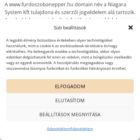
A www.furdoszobanepper.hu domain név a Niagara
System Kft tulajdona és szerzői jogvédelem alá tartozik.
A weboldalon megjelenített fotókat és az oldalakon
található szöveges információkat személyes
Süti beállítások
használattól eltérő céllal kizárólag a szolgáltató
A legjobb élmény biztosítása érdekében olyan technológiákat
előzetes írásbeli engedélye alapján lehet felhasználni.
használunk, mint a cookie-k az eszközadatok tárolására és/vagy
eléréséhez. Ha beleegyezik ezekbe a technológiákba, akkor olyan
ZÁRÓRENDELKEZÉSEK
adatokat dolgozhatunk fel ezen az oldalon, mint a böngészési viselkedés
vagy az egyedi azonosítók. A hozzájárulás megtagadása vagy
Tájékoztatjuk a vásárlókat, illetve a felhasználókat, hogy
visszavonása bizonyos funkciókat és funkciókat hátrányosan érinthet.
a 45/2014. (II.26.) Korm. rendelet 11.§ u.) pontjában
meghatározott a fogyasztókkal szembeni
ELFOGADOM
tisztességtelen kereskedelmi gyakorlat tilalmáról szóló
törvény szerinti magatartási kódex a társaságnál nem
ELUTASÍTOM
áll rendelkezésre. A vásárlónak illetve felhasználónak az
BEÁLLÍTÁSOK MEGNYITÁSA
1997. évi CLV. tv. 18 és 20.§-a alapján lehetőségében áll
a termék minőségével, biztonságával, termék
Adatvédelem
Adatvédelem
felelősségi szabályok alkalmazásával, továbbá a
szerződés teljesítésével kapcsolatos vitás ügy esetén a