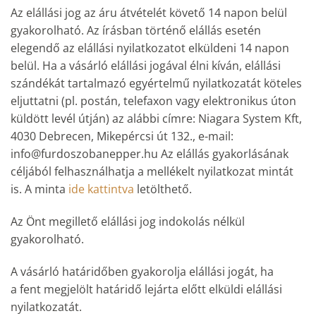
Az elállási jog az áru átvételét követő 14 napon belül
gyakorolható. Az írásban történő elállás esetén
elegendő az elállási nyilatkozatot elküldeni 14 napon
belül. Ha a vásárló elállási jogával élni kíván, elállási
szándékát tartalmazó egyértelmű nyilatkozatát köteles
eljuttatni (pl. postán, telefaxon vagy elektronikus úton
küldött levél útján) az alábbi címre: Niagara System Kft,
4030 Debrecen, Mikepércsi út 132., e-mail:
info@furdoszobanepper.hu Az elállás gyakorlásának
céljából felhasználhatja a mellékelt nyilatkozat mintát
is. A minta
ide kattintva
letölthető.
Az Önt megillető elállási jog indokolás nélkül
gyakorolható.
A vásárló határidőben gyakorolja elállási jogát, ha
a fent megjelölt határidő lejárta előtt elküldi elállási
nyilatkozatát.