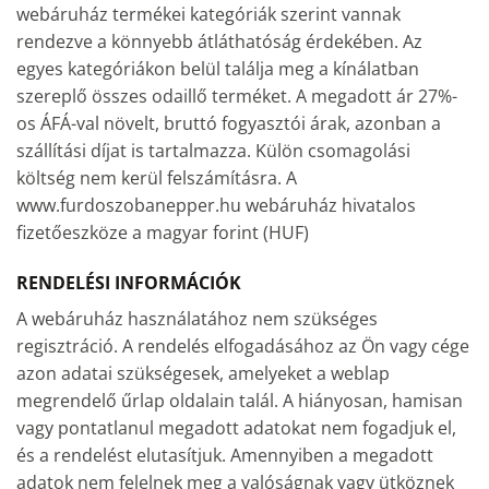
webáruház termékei kategóriák szerint vannak
rendezve a könnyebb átláthatóság érdekében. Az
egyes kategóriákon belül találja meg a kínálatban
szereplő összes odaillő terméket. A megadott ár 27%-
os ÁFÁ-val növelt, bruttó fogyasztói árak, azonban a
szállítási díjat is tartalmazza. Külön csomagolási
költség nem kerül felszámításra. A
www.furdoszobanepper.hu webáruház hivatalos
fizetőeszköze a magyar forint (HUF)
RENDELÉSI INFORMÁCIÓK
A webáruház használatához nem szükséges
regisztráció. A rendelés elfogadásához az Ön vagy cége
azon adatai szükségesek, amelyeket a weblap
megrendelő űrlap oldalain talál. A hiányosan, hamisan
vagy pontatlanul megadott adatokat nem fogadjuk el,
és a rendelést elutasítjuk. Amennyiben a megadott
adatok nem felelnek meg a valóságnak vagy ütköznek