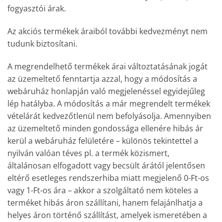
fogyasztói árak.
Az akciós termékek áraiból további kedvezményt nem
tudunk biztosítani.
A megrendelhető termékek árai változtatásának jogát
az üzemeltető fenntartja azzal, hogy a módosítás a
webáruház honlapján való megjelenéssel egyidejűleg
lép hatályba. A módosítás a már megrendelt termékek
vételárát kedvezőtlenül nem befolyásolja. Amennyiben
az üzemeltető minden gondossága ellenére hibás ár
kerül a webáruház felületére – különös tekintettel a
nyilván valóan téves pl. a termék közismert,
általánosan elfogadott vagy becsült árától jelentősen
eltérő esetleges rendszerhiba miatt megjelenő 0-Ft-os
vagy 1-Ft-os ára – akkor a szolgáltató nem köteles a
terméket hibás áron szállítani, hanem felajánlhatja a
helyes áron történő szállítást, amelyek ismeretében a