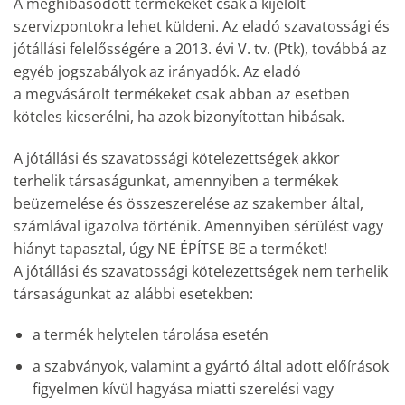
A meghibásodott termékeket csak a kijelölt
szervizpontokra lehet küldeni. Az eladó szavatossági és
jótállási felelősségére a 2013. évi V. tv. (Ptk), továbbá az
egyéb jogszabályok az irányadók. Az eladó
a megvásárolt termékeket csak abban az esetben
köteles kicserélni, ha azok bizonyítottan hibásak.
A jótállási és szavatossági kötelezettségek akkor
terhelik társaságunkat, amennyiben a termékek
beüzemelése és összeszerelése az szakember által,
számlával igazolva történik. Amennyiben sérülést vagy
hiányt tapasztal, úgy NE ÉPÍTSE BE a terméket!
A jótállási és szavatossági kötelezettségek nem terhelik
társaságunkat az alábbi esetekben:
a termék helytelen tárolása esetén
a szabványok, valamint a gyártó által adott előírások
figyelmen kívül hagyása miatti szerelési vagy