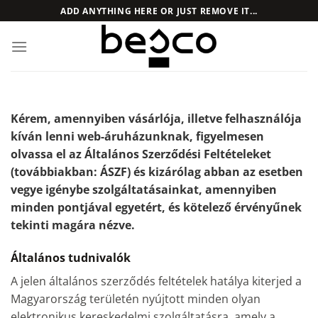
Skip
ADD ANYTHING HERE OR JUST REMOVE IT...
to
content
Kérem, amennyiben vásárlója, illetve felhasználója
kíván lenni web-áruházunknak, figyelmesen
olvassa el az Általános Szerződési Feltételeket
(továbbiakban: ÁSZF) és kizárólag abban az esetben
vegye igénybe szolgáltatásainkat, amennyiben
minden pontjával egyetért, és kötelező érvényűnek
tekinti magára nézve.
Általános tudnivalók
A jelen általános szerződés feltételek hatálya kiterjed a
Magyarország területén nyújtott minden olyan
elektronikus kereskedelmi szolgáltatásra, amely a