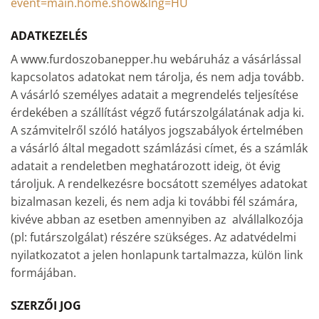
event=main.home.show&lng=HU
ADATKEZELÉS
A www.furdoszobanepper.hu webáruház a vásárlással
kapcsolatos adatokat nem tárolja, és nem adja tovább.
A vásárló személyes adatait a megrendelés teljesítése
érdekében a szállítást végző futárszolgálatának adja ki.
A számvitelről szóló hatályos jogszabályok értelmében
a vásárló által megadott számlázási címet, és a számlák
adatait a rendeletben meghatározott ideig, öt évig
tároljuk. A rendelkezésre bocsátott személyes adatokat
bizalmasan kezeli, és nem adja ki további fél számára,
kivéve abban az esetben amennyiben az alvállalkozója
(pl: futárszolgálat) részére szükséges. Az adatvédelmi
nyilatkozatot a jelen honlapunk tartalmazza, külön link
formájában.
SZERZŐI JOG