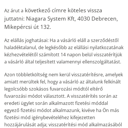
következő címre köteles vissza
Az árut a
juttatni: Niagara System Kft, 4030 Debrecen,
Mikepércsi út 132.
Az elállás joghatásai: Ha a vásárló eláll a szerződéstől
haladéktalanul, de legkésőbb az elállási nyilatkozatának
kézhezvételétől számított 14 napon belül visszatérítjük
a vásárló által teljesített valamennyi ellenszolgáltatást.
Azon többletköltség nem kerül visszatérítésre, amelyek
amiatt merültek fel, hogy a vásárló az általunk felkínált
legolcsóbb szokásos fuvarozási módtól eltérő
fuvarozási módot választott. A visszatérítés során az
eredeti ügylet során alkalmazott fizetési móddal
egyező fizetési módot alkalmazunk, kivéve ha Ön más
fizetési mód igénybevételéhez kifejezetten
hozzájárulását adja; visszatérítési mód alkalmazásából