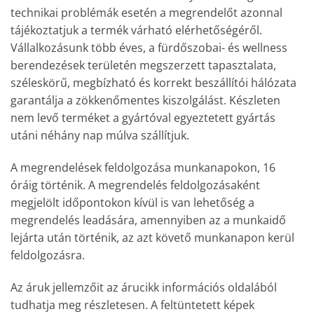
technikai problémák esetén a megrendelőt azonnal
tájékoztatjuk a termék várható elérhetőségéről.
Vállalkozásunk több éves, a fürdőszobai- és wellness
berendezések területén megszerzett tapasztalata,
széleskörű, megbízható és korrekt beszállítói hálózata
garantálja a zökkenőmentes kiszolgálást. Készleten
nem levő terméket a gyártóval egyeztetett gyártás
utáni néhány nap múlva szállítjuk.
A megrendelések feldolgozása munkanapokon, 16
óráig történik. A megrendelés feldolgozásaként
megjelölt időpontokon kívül is van lehetőség a
megrendelés leadására, amennyiben az a munkaidő
lejárta után történik, az azt követő munkanapon kerül
feldolgozásra.
Az áruk jellemzőit az árucikk információs oldalából
tudhatja meg részletesen. A feltüntetett képek