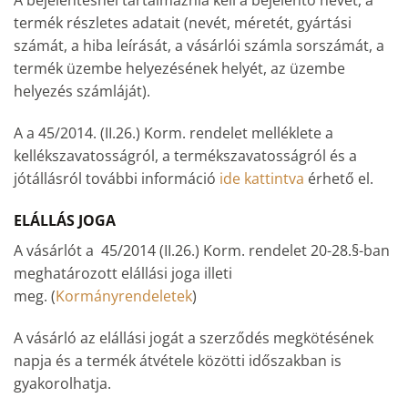
A bejelentésnél tartalmaznia kell a bejelentő nevét, a
termék részletes adatait (nevét, méretét, gyártási
számát, a hiba leírását, a vásárlói számla sorszámát, a
termék üzembe helyezésének helyét, az üzembe
helyezés számláját).
A a 45/2014. (II.26.) Korm. rendelet melléklete a
kellékszavatosságról, a termékszavatosságról és a
jótállásról további információ
ide kattintva
érhető el.
ELÁLLÁS JOGA
A vásárlót a 45/2014 (II.26.) Korm. rendelet 20-28.§-ban
meghatározott elállási joga illeti
meg. (
Kormányrendeletek
)
A vásárló az elállási jogát a szerződés megkötésének
napja és a termék átvétele közötti időszakban is
gyakorolhatja.