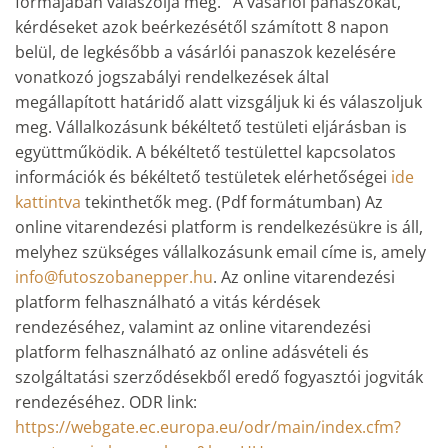
formájában válaszolja meg. A vásárlói panaszokat,
kérdéseket azok beérkezésétől számított 8 napon
belül, de legkésőbb a vásárlói panaszok kezelésére
vonatkozó jogszabályi rendelkezések által
megállapított határidő alatt vizsgáljuk ki és válaszoljuk
meg. Vállalkozásunk békéltető testületi eljárásban is
együttműködik. A békéltető testülettel kapcsolatos
információk és békéltető testületek elérhetőségei
ide
kattintva
tekinthetők meg. (Pdf formátumban) Az
online vitarendezési platform is rendelkezésükre is áll,
melyhez szükséges vállalkozásunk email címe is, amely
info@futoszobanepper.hu
. Az online vitarendezési
platform felhasználható a vitás kérdések
rendezéséhez, valamint az online vitarendezési
platform felhasználható az online adásvételi és
szolgáltatási szerződésekből eredő fogyasztói jogviták
rendezéséhez. ODR link:
https://webgate.ec.europa.eu/odr/main/index.cfm?