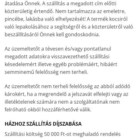
átadása Önnek. A szállítás a megadott cím előtti
közterületig értendő. Nem tartalmazza az emeletre,
pincébe, lakásba való elhelyezését! A termék kocsiról
való lepakolásához a segítségről és a közterületről való
beszállításáról Önnek kell gondoskodnia.
Az üzemeltetőt a tévesen és/vagy pontatlanul
megadott adatokra visszavezethető szállítási
késedelemért illetve egyéb problémáért, hibáért
semminemű felelősség nem terheli.
Az üzemeltetőt nem terheli felelősség az abból adódó
károkért, ha a megrendelő a jelszavát elfelejti vagy az
illetéktelenek számára nem a szolgáltatónak nem
felróható okból hozzáférhetővé válik.
HÁZHOZ SZÁLLÍTÁS DÍJSZABÁSA
Szállítási költség 50 000 Ft-ot meghaladó rendelés