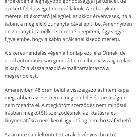
érdekében a legnagyobb gondossággal jártunk el, de
ezekért felelősséget nem vállalunk. A zuhanykabin
méretei tájékoztató jellegűek és akkor érvényesek, ha a
kabint a megfelelő zuhanytálcával építi be. Amennyiben
ön zuhanytálca nélkül szeretné beépíteni, úgy vegye
figyelembe, hogy a kabin a tálcánál kisebb méretű.
A sikeres rendelés végén a honlap ezt jelzi Önnek, de
erről automatikusan generált e-mailben visszaigazolást
is kap. Ez a visszaigazoló e-mail tartalmazza a
megrendelést.
Amennyiben 48 órán belül a visszaigazolást nem kapja
meg, abban az esetben a megrendelését társaságunk
nem fogadta el. A megkötött szerződés nem minősül
írásban megkötött szerződésnek, az iktatásra és
kinyomtatásra nem kerül, így utólag nem hozzáférhető.
Az áruházban feltüntetett árak érvényes (bruttó)