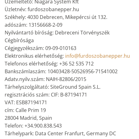
Üzemeltető: Niagara System Kft
Üzletnév: furdoszobanepper.hu
Székhely: 4030 Debrecen, Mikepércsi út 132.
adószám: 13156668-2-09
Nyilvántartó bíróság: Debreceni Törvényszék
Cégbírósága
Cégjegyzékszám: 09-09-010163
Elektronikus elérhetőség:
info@furdoszobanepper.hu
Telefonos elérhetőség: +36 52 535 712
Bankszámlaszám: 10403428-50526956-71541002
Adatv.nyilv.szám: NAIH-82806/2015
Tárhelyszolgáltató: SiteGround Spain S.L.
regisztrációs szám: CIF: B-87194171
VAT: ESB87194171
cím: Calle Prim 19
28004 Madrid, Spain
Telefon: +34.900.838.543
Tárhelypark: Data Center Franfurt, Germany DC