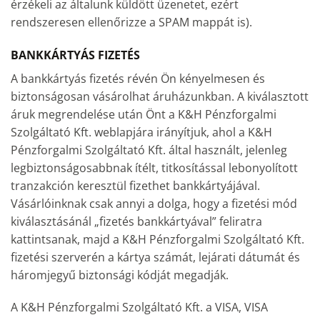
érzékeli az általunk küldött üzenetet, ezért
rendszeresen ellenőrizze a SPAM mappát is).
BANKKÁRTYÁS FIZETÉS
A bankkártyás fizetés révén Ön kényelmesen és
biztonságosan vásárolhat áruházunkban. A kiválasztott
áruk megrendelése után Önt a K&H Pénzforgalmi
Szolgáltató Kft. weblapjára irányítjuk, ahol a K&H
Pénzforgalmi Szolgáltató Kft. által használt, jelenleg
legbiztonságosabbnak ítélt, titkosítással lebonyolított
tranzakción keresztül fizethet bankkártyájával.
Vásárlóinknak csak annyi a dolga, hogy a fizetési mód
kiválasztásánál „fizetés bankkártyával” feliratra
kattintsanak, majd a K&H Pénzforgalmi Szolgáltató Kft.
fizetési szerverén a kártya számát, lejárati dátumát és
háromjegyű biztonsági kódját megadják.
A K&H Pénzforgalmi Szolgáltató Kft. a VISA, VISA