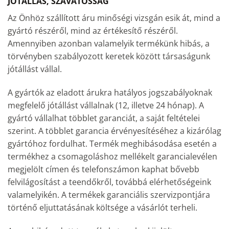
JÓTÁLLÁS, SZAVATOSSÁG
Az Önhöz szállított áru minőségi vizsgán esik át, mind a
gyártó részéről, mind az értékesítő részéről.
Amennyiben azonban valamelyik termékünk hibás, a
törvényben szabályozott keretek között társaságunk
jótállást vállal.
A gyártók az eladott árukra hatályos jogszabályoknak
megfelelő jótállást vállalnak (12, illetve 24 hónap). A
gyártó vállalhat többlet garanciát, a saját feltételei
szerint. A többlet garancia érvényesítéséhez a kizárólag
gyártóhoz fordulhat. Termék meghibásodása esetén a
termékhez a csomagoláshoz mellékelt garancialevélen
megjelölt címen és telefonszámon kaphat bővebb
felvilágosítást a teendőkről, továbbá elérhetőségeink
valamelyikén. A termékek garanciális szervizpontjára
történő eljuttatásának költsége a vásárlót terheli.