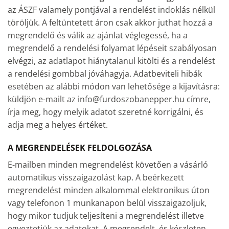
az ÁSZF valamely pontjával a rendelést indoklás nélkül
töröljük. A feltüntetett áron csak akkor juthat hozzá a
megrendelő és válik az ajánlat véglegessé, ha a
megrendelő a rendelési folyamat lépéseit szabályosan
elvégzi, az adatlapot hiánytalanul kitölti és a rendelést
a rendelési gombbal jóváhagyja. Adatbeviteli hibák
esetében az alábbi módon van lehetősége a kijavításra:
küldjön e-mailt az info@furdoszobanepper.hu címre,
írja meg, hogy melyik adatot szeretné korrigálni, és
adja meg a helyes értéket.
A MEGRENDELÉSEK FELDOLGOZÁSA
E-mailben minden megrendelést követően a vásárló
automatikus visszaigazolást kap. A beérkezett
megrendelést minden alkalommal elektronikus úton
vagy telefonon 1 munkanapon belül visszaigazoljuk,
hogy mikor tudjuk teljesíteni a megrendelést illetve
egyeztetjük az adatokat. A megrendelt, és készleten