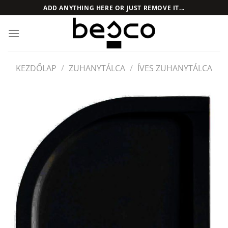
Skip
ADD ANYTHING HERE OR JUST REMOVE IT...
to
content
KEZDŐLAP
/
ZUHANYTÁLCA
/
ÍVES ZUHANYTÁLCA