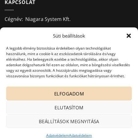
KAPCSOLAT
Cégnév: Niagara System Kft.
Adószám: 13156668-2-09
Süti beállítások
Bankszámlaszám:
A legjobb élmény biztosítása érdekében olyan technológiákat
használunk, mint a cookie-k az eszközadatok tárolására és/vagy
10403428-50526956-71541002
eléréséhez. Ha beleegyezik ezekbe a technológiákba, akkor olyan
adatokat dolgozhatunk fel ezen az oldalon, mint a böngészési viselkedés
Adatkezelés nyilvántartási száma:
vagy az egyedi azonosítók. A hozzájárulás megtagadása vagy
NAIH-82806/2015.
visszavonása bizonyos funkciókat és funkciókat hátrányosan érinthet.
office@niagarasystem.hu
ELFOGADOM
+36 52 535 712
+36 70 940 2907
ELUTASÍTOM
4030 Debrecen, Mikepércsi út 132.
BEÁLLÍTÁSOK MEGNYITÁSA
Adatvédelem
Adatvédelem