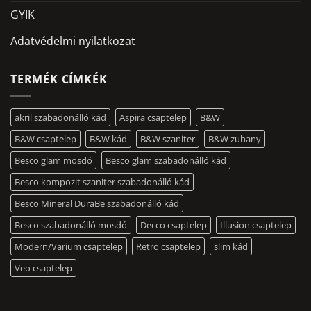
GYIK
Adatvédelmi nyilatkozat
TERMÉK CÍMKÉK
akril szabadonálló kád
Aspira csaptelep
B&W
B&W csaptelep
B&W kád
B&W szaniter
B&W zuhany
Besco glam mosdó
Besco glam szabadonálló kád
Besco kompozit szaniter szabadonálló kád
Besco Mineral DuraBe szabadonálló kád
Besco szabadonálló mosdó
Decco csaptelep
Illusion csaptelep
Modern/Varium csaptelep
Retro csaptelep
slim kád
Veo csaptelep