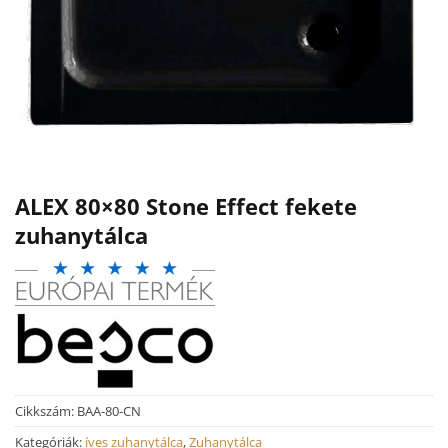
ALEX 80×80 Stone Effect fekete
zuhanytálca
Cikkszám:
BAA-80-CN
Kategóriák:
íves zuhanytálca
,
Zuhanytálca