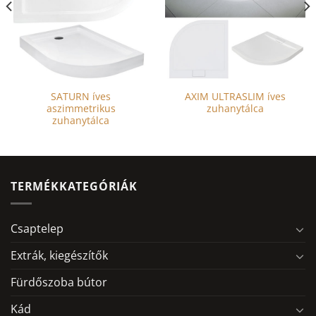
SATURN íves
AXIM ULTRASLIM íves
aszimmetrikus
zuhanytálca
zuhanytálca
TERMÉKKATEGÓRIÁK
Csaptelep
Extrák, kiegészítők
Fürdőszoba bútor
Kád