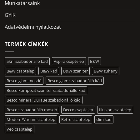
Munkatársaink
GYIK
Adatvédelmi nyilatkozat
TERMÉK CÍMKÉK
akril szabadonálló kád
Aspira csaptelep
B&W
B&W csaptelep
B&W kád
B&W szaniter
B&W zuhany
Besco glam mosdó
Besco glam szabadonálló kád
Besco kompozit szaniter szabadonálló kád
Besco Mineral DuraBe szabadonálló kád
Besco szabadonálló mosdó
Decco csaptelep
Illusion csaptelep
Modern/Varium csaptelep
Retro csaptelep
slim kád
Veo csaptelep