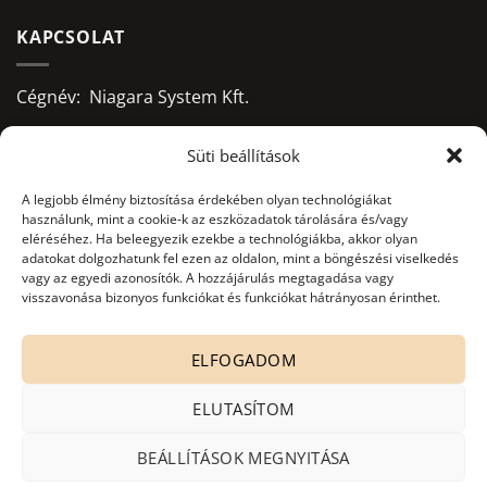
KAPCSOLAT
Cégnév: Niagara System Kft.
Adószám: 13156668-2-09
Süti beállítások
Bankszámlaszám:
A legjobb élmény biztosítása érdekében olyan technológiákat
használunk, mint a cookie-k az eszközadatok tárolására és/vagy
10403428-50526956-71541002
eléréséhez. Ha beleegyezik ezekbe a technológiákba, akkor olyan
adatokat dolgozhatunk fel ezen az oldalon, mint a böngészési viselkedés
Adatkezelés nyilvántartási száma:
vagy az egyedi azonosítók. A hozzájárulás megtagadása vagy
NAIH-82806/2015.
visszavonása bizonyos funkciókat és funkciókat hátrányosan érinthet.
office@niagarasystem.hu
ELFOGADOM
+36 52 535 712
+36 70 940 2907
ELUTASÍTOM
4030 Debrecen, Mikepércsi út 132.
BEÁLLÍTÁSOK MEGNYITÁSA