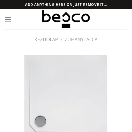
Skip
ADD ANYTHING HERE OR JUST REMOVE IT...
to
content
KEZDŐLAP
/
ZUHANYTÁLCA