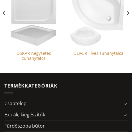
OSKAR négyzetes
OLIVER I íves zuhanytálca
zuhanytálca
TERMÉKKATEGÓRIÁK
Csaptelep
Extrák, kiegészítők
Fürdőszoba bútor